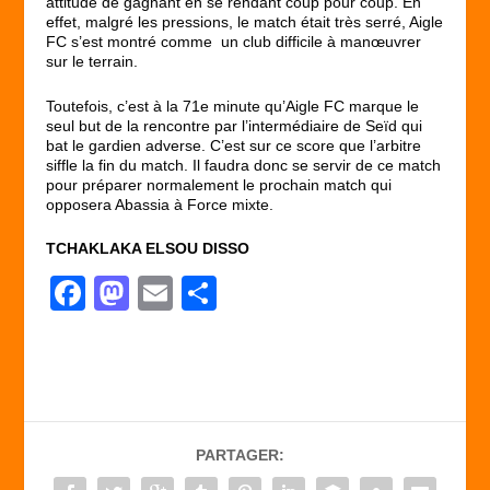
attitude de gagnant en se rendant coup pour coup. En
effet, malgré les pressions, le match était très serré, Aigle
FC s’est montré comme un club difficile à manœuvrer
sur le terrain.
Toutefois, c’est à la 71
e
minute qu’Aigle FC marque le
seul but de la rencontre par l’intermédiaire de Seïd qui
bat le gardien adverse. C’est sur ce score que l’arbitre
siffle la fin du match. Il faudra donc se servir de ce match
pour préparer normalement le prochain match qui
opposera Abassia à Force mixte.
TCHAKLAKA ELSOU DISSO
F
M
E
P
a
a
m
ar
c
st
ail
ta
e
o
g
b
d
er
PARTAGER:
o
o