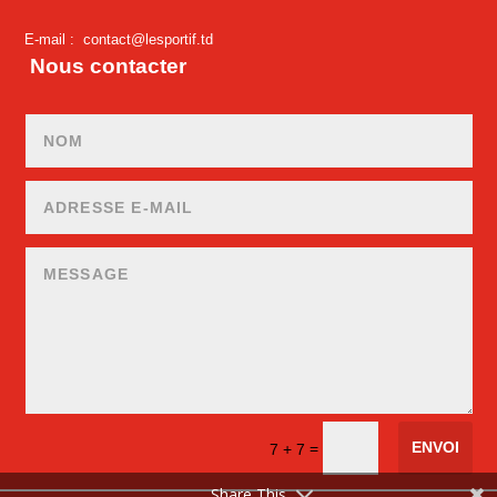
E-mail :
contact@lesportif.td
Nous contacter
ENVOI
=
7 + 7
Share This