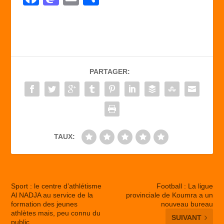
a
a
m
ar
c
st
ail
ta
e
o
g
b
d
er
PARTAGER:
o
o
o
n
k
TAUX:
Sport : le centre d’athlétisme
Football : La ligue
Al NADJA au service de la
provinciale de Koumra a un
formation des jeunes
nouveau bureau
athlètes mais, peu connu du
SUIVANT
public.