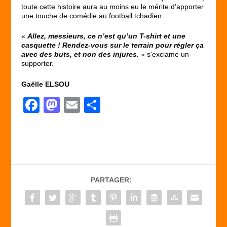
toute cette histoire aura au moins eu le mérite d’apporter
une touche de comédie au football tchadien.
«
Allez, messieurs, ce n’est qu’un T-shirt et une
casquette ! Rendez-vous sur le terrain pour régler ça
avec des buts, et non des injures.
» s’exclame un
supporter.
Gaëlle ELSOU
F
M
E
P
a
a
m
ar
c
st
ail
ta
e
o
g
b
d
er
PARTAGER:
o
o
o
n
k