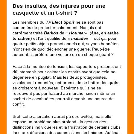
Des insultes, des injures pour une
casquette et un t-shirt ?
Les membres du
TP Elect Sport
ne se sont pas
contentés de protester calmement. Non, ils ont
carrément traité
Barkos
de
«
Houmar
«
(
âne, en arabe
tchadien
) et l’ont qualifié de
«
malade
«
. Tout ça, pour
quatre petits objets promotionnels qui, soyons honnêtes,
n’ont rien de quoi déclencher une guerre. Peut-être
auraient-ils préféré une voiture ou un chèque géant ?
Face à la montée de tension, les supporters présents ont
dû intervenir pour calmer les esprits avant que cela ne
dégénère en pugilat. Mais les deux protagonistes,
visiblement remontés, ont promis de se battre dès qu’ils
se croiseront à nouveau. Espérons qu’ils ne se
retrouvent pas par hasard au marché, sinon même un
sachet de cacahuètes pourrait devenir une source de
conflit.
Bref, cette altercation aurait pu être évitée, mais elle
expose un problème plus profond : la gestion des
distinctions individuelles et la frustration de certains clubs
face aux décisions des commissions techniques. Au final,