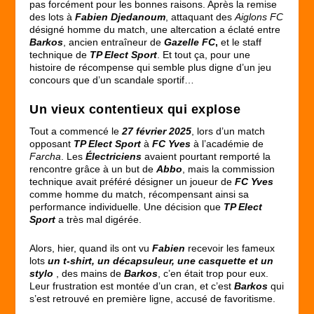
pas forcément pour les bonnes raisons. Après la remise
des lots à
Fabien Djedanoum
, attaquant des
Aiglons FC
désigné homme du match, une altercation a éclaté entre
Barkos
, ancien entraîneur de
Gazelle FC
,
et le staff
technique de
TP Elect Sport
. Et tout ça, pour une
histoire de récompense qui semble plus digne d’un jeu
concours que d’un scandale sportif…
Un vieux contentieux qui explose
Tout a commencé le
27 février 2025
, lors d’un match
opposant
TP Elect Sport
à
FC Yves
à l’académie de
Farcha
. Les
Électriciens
avaient pourtant remporté la
rencontre grâce à un but de
Abbo
, mais la commission
technique avait préféré désigner un joueur de
FC Yves
comme homme du match, récompensant ainsi sa
performance individuelle. Une décision que
TP Elect
Sport
a très mal digérée.
Alors, hier, quand ils ont vu
Fabien
recevoir les fameux
lots
un t-shirt, un décapsuleur, une casquette et un
stylo
, des mains de
Barkos
, c’en était trop pour eux.
Leur frustration est montée d’un cran, et c’est
Barkos
qui
s’est retrouvé en première ligne, accusé de favoritisme.