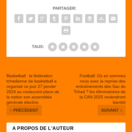
b
d
er
PARTAGER:
o
o
o
n
k
TAUX:
Basketball : la fédération
Football: Où en sommes
tchadienne de basketball a
nous avec la reprise des
organisé ce jour 27 janvier
entraînements des Sao du
2024 au restaurant place de
Tchad ? les éliminatoires de
la nation son assemblée
la CAN 2025 reviendront
générale élective.
bientôt
PRÉCÉDENT
SUIVANT
A PROPOS DE L'AUTEUR