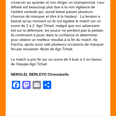
s’exercer au quartier et non diriger un championnat. Leur
défaite est beaucoup plus due à la non vigilance de
l’arbitre centrale qui, aurait laissé passer plusieurs
chances de marquer et être à la hauteur. La tension a
baissé qu’au moment où ils ont égalisé le match sur un
score de 2 à 2. Agri Tchad, malgré que son adversaire
est sur la défensive, les joueur ne perdent pas la pédale,
ils continuent à jouer dans la confiance et déterminer
pour obtenir un meilleur résultat à la fin du match. As
Farcha, après avoir raté plusieurs occasions de marquer
fini par encaisser 4buts de Agri Tchad.
Le match a pris fin sur un score de 4 buts à 2 en faveur
de l’équipe Agri Tchad.
NEROLEL BERLEYO Christabelle
F
M
E
P
a
a
m
ar
c
st
ail
ta
e
o
g