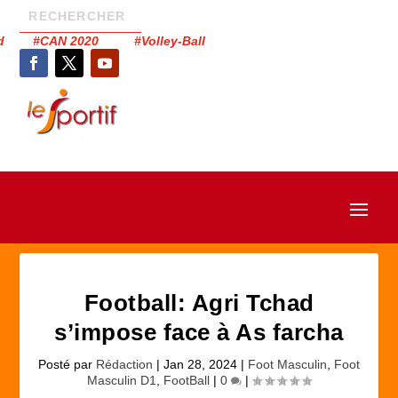
had #CAN 2020 #Volley-Ball
Football: Agri Tchad
s’impose face à As farcha
Posté par
Rédaction
|
Jan 28, 2024
|
Foot Masculin
,
Foot
Masculin D1
,
FootBall
|
0
|