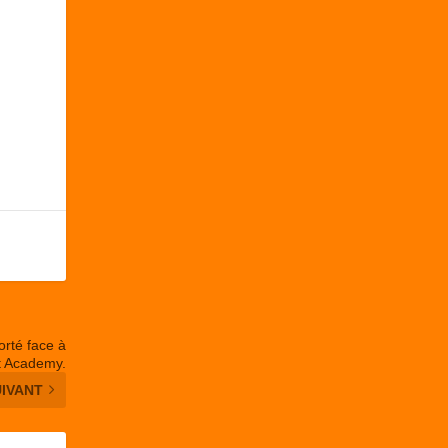
rté face à
nt Academy.
UIVANT