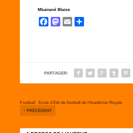
Mbairané Blaise
F
M
E
P
a
a
m
ar
c
st
ail
ta
e
o
g
b
d
er
o
o
PARTAGER:
o
n
k
Football : Ecole d’Eté de football de l’Académie Royale
PRÉCÉDENT