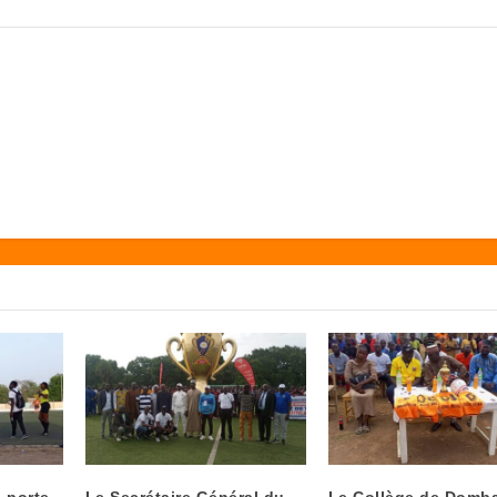
 porte
Le Secrétaire Général du
Le Collège de Domb