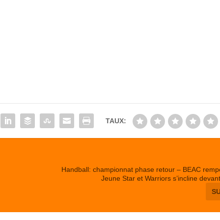
TAUX:
Handball: championnat phase retour – BEAC rempo
Jeune Star et Warriors s’incline deva
S