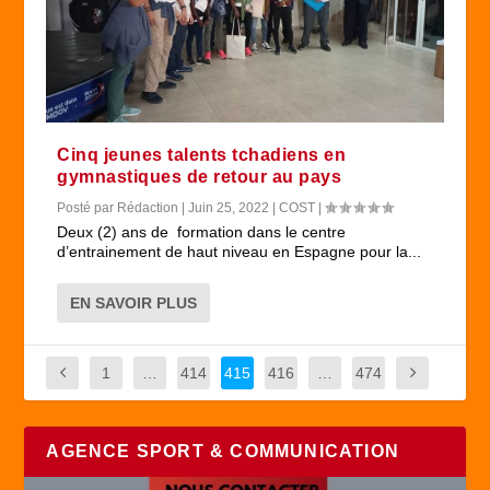
Cinq jeunes talents tchadiens en
gymnastiques de retour au pays
Posté par
Rédaction
|
Juin 25, 2022
|
COST
|
Deux (2) ans de formation dans le centre
d’entrainement de haut niveau en Espagne pour la...
EN SAVOIR PLUS
1
…
414
415
416
…
474
AGENCE SPORT & COMMUNICATION