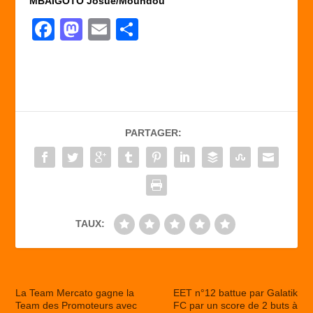
MBAIGOTO Josué/Moundou
F
M
E
P
a
a
m
ar
c
st
ail
ta
e
o
g
b
d
er
PARTAGER:
o
o
o
n
k
TAUX:
La Team Mercato gagne la
EET n°12 battue par Galatik
Team des Promoteurs avec
FC par un score de 2 buts à