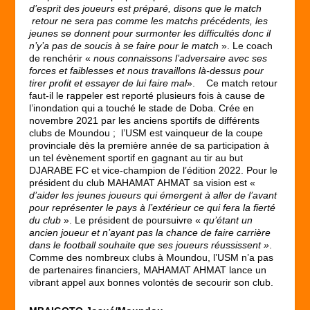
d’esprit des joueurs est préparé, disons que le match
retour ne sera pas comme les matchs précédents, les
jeunes se donnent pour surmonter les difficultés donc il
n’y’a pas de soucis à se faire pour le match
». Le coach
de renchérir «
nous connaissons l’adversaire avec ses
forces et faiblesses et nous travaillons là-dessus
pour
tirer profit et essayer de lui faire mal
». Ce match retour
faut-il le rappeler est reporté plusieurs fois à cause de
l’inondation qui a touché le stade de Doba. Crée en
novembre 2021 par les anciens sportifs de différents
clubs de Moundou ; l’USM est vainqueur de la coupe
provinciale dès la première année de sa participation à
un tel évènement sportif en gagnant au tir au but
DJARABE FC et vice-champion de l’édition 2022. Pour le
président du club MAHAMAT AHMAT sa vision est «
d’aider les jeunes joueurs qui émergent à aller de l’avant
pour représenter le pays à l’extérieur ce qui fera la fierté
du club
». Le président de poursuivre «
qu’étant un
ancien joueur et n’ayant pas la chance de faire carrière
dans le football souhaite que ses joueurs réussissent »
.
Comme des nombreux clubs à Moundou, l’USM n’a pas
de partenaires financiers, MAHAMAT AHMAT lance un
vibrant appel aux bonnes volontés de secourir son club.