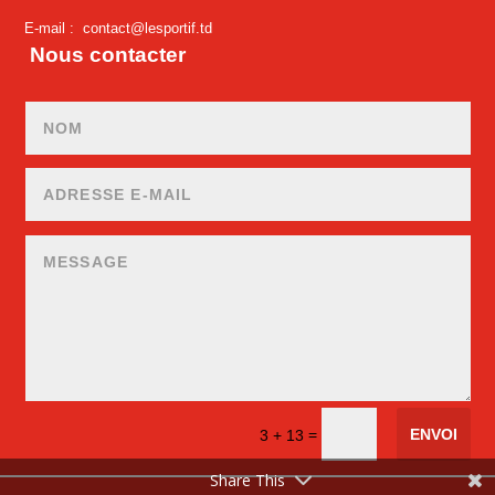
E-mail :
contact@lesportif.td
Nous contacter
ENVOI
=
3 + 13
Share This