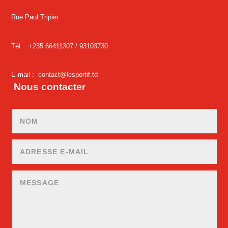
Rue Paul Tripier
Tél. : +235 66411307 /
93103730
E-mail :
contact@lesportif.td
Nous contacter