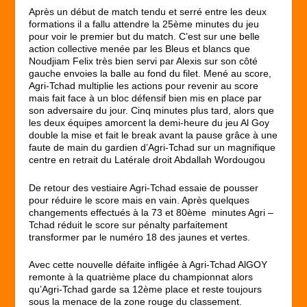
Après un début de match tendu et serré entre les deux
formations il a fallu attendre la 25
ème
minutes du jeu
pour voir le premier but du match. C’est sur une belle
action collective menée par les Bleus et blancs que
Noudjiam Felix très bien servi par Alexis sur son côté
gauche envoies la balle au fond du filet. Mené au score,
Agri-Tchad multiplie les actions pour revenir au score
mais fait face à un bloc défensif bien mis en place par
son adversaire du jour. Cinq minutes plus tard, alors que
les deux équipes amorcent la demi-heure du jeu Al Goy
double la mise et fait le break avant la pause grâce à une
faute de main du gardien d’Agri-Tchad sur un magnifique
centre en retrait du Latérale droit Abdallah Wordougou
De retour des vestiaire Agri-Tchad essaie de pousser
pour réduire le score mais en vain. Après quelques
changements effectués à la 73 et 80
ème
minutes Agri –
Tchad réduit le score sur pénalty parfaitement
transformer par le numéro 18 des jaunes et vertes.
Avec cette nouvelle défaite infligée à Agri-Tchad AlGOY
remonte à la quatrième place du championnat alors
qu’Agri-Tchad garde sa 12
ème
place et reste toujours
sous la menace de la zone rouge du classement.