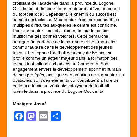
croissant de l’académie dans la province du Logone
Occidental et de son rôle promoteur du développement
du football local. Cependant, le chemin du succès est
semé d’obstacles, et Mbairemtar Prosper reconnaît les
multiples difficultés auxquelles le centre est confronté.
Pour surmonter ces défis, il compte sur le soutien
multiforme des bonnes volontés. Cette démarche
souligne l’importance de la solidarité et de l’implication
communautaire dans le développement des jeunes
talents. Le Logone Football Academy de Bémian se
profile comme un acteur majeur dans la formation des
jeunes footballeurs Tchadiens au Cameroun. Son
engagement envers le développement sportif et humain
de ses protégés, ainsi que son ambition de surmonter les
obstacles, sont des éléments qui contribuent à faire de
cette académie un véritable catalyseur du football
juvénile dans la province du Logone Occidental.
Mbaigoto Josué
F
M
E
P
a
a
m
ar
c
st
ail
ta