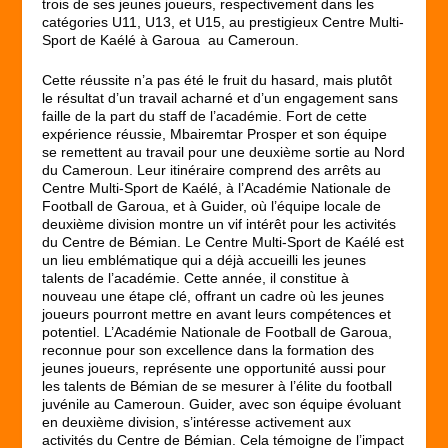
trois de ses jeunes joueurs, respectivement dans les
catégories U11, U13, et U15, au prestigieux Centre Multi-
Sport de Kaélé à Garoua au Cameroun.
Cette réussite n’a pas été le fruit du hasard, mais plutôt
le résultat d’un travail acharné et d’un engagement sans
faille de la part du staff de l’académie. Fort de cette
expérience réussie, Mbairemtar Prosper et son équipe
se remettent au travail pour une deuxième sortie au Nord
du Cameroun. Leur itinéraire comprend des arrêts au
Centre Multi-Sport de Kaélé, à l’Académie Nationale de
Football de Garoua, et à Guider, où l’équipe locale de
deuxième division montre un vif intérêt pour les activités
du Centre de Bémian. Le Centre Multi-Sport de Kaélé est
un lieu emblématique qui a déjà accueilli les jeunes
talents de l’académie. Cette année, il constitue à
nouveau une étape clé, offrant un cadre où les jeunes
joueurs pourront mettre en avant leurs compétences et
potentiel. L’Académie Nationale de Football de Garoua,
reconnue pour son excellence dans la formation des
jeunes joueurs, représente une opportunité aussi pour
les talents de Bémian de se mesurer à l’élite du football
juvénile au Cameroun. Guider, avec son équipe évoluant
en deuxième division, s’intéresse activement aux
activités du Centre de Bémian. Cela témoigne de l’impact