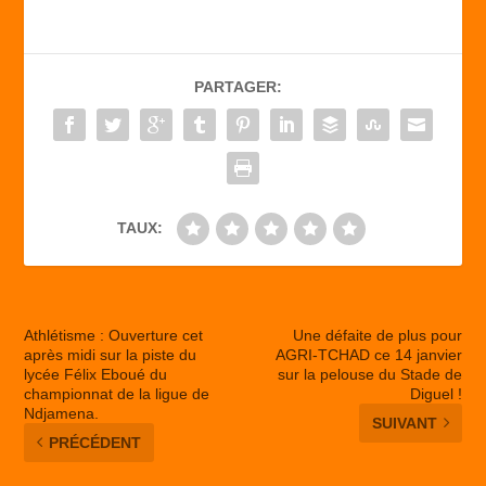
e
o
g
b
d
er
PARTAGER:
o
o
o
n
k
TAUX:
Athlétisme : Ouverture cet
Une défaite de plus pour
après midi sur la piste du
AGRI-TCHAD ce 14 janvier
lycée Félix Eboué du
sur la pelouse du Stade de
championnat de la ligue de
Diguel !
Ndjamena.
SUIVANT
PRÉCÉDENT