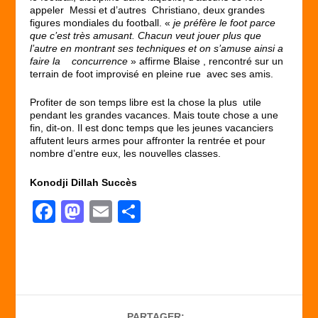
appeler Messi et d’autres Christiano, deux grandes
figures mondiales du football. «
je préfère le foot parce
que c’est très amusant. Chacun veut jouer plus que
l’autre en montrant ses techniques et on s’amuse ainsi a
faire la concurrence
» affirme Blaise , rencontré sur un
terrain de foot improvisé en pleine rue avec ses amis.
Profiter de son temps libre est la chose la plus utile
pendant les grandes vacances. Mais toute chose a une
fin, dit-on. Il est donc temps que les jeunes vacanciers
affutent leurs armes pour affronter la rentrée et pour
nombre d’entre eux, les nouvelles classes.
Konodji Dillah Succès
F
M
E
P
a
a
m
ar
c
st
ail
ta
e
o
g
b
d
er
PARTAGER: