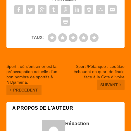
o
o
o
n
k
TAUX:
Sport : où s’entrainer est la
Sport /Pétanque : Les Sao
préoccupation actuelle d’un
échouent en quart de finale
bon nombre de sportifs à
face à la Cote d’Ivoire
N’Djamena.
SUIVANT
PRÉCÉDENT
A PROPOS DE L'AUTEUR
Rédaction