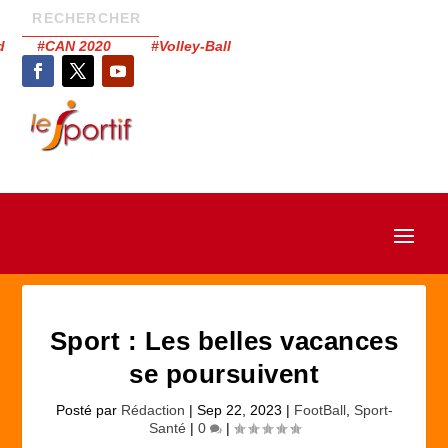
had #CAN 2020 #Volley-Ball
Sport : Les belles vacances
se poursuivent
Posté par
Rédaction
|
Sep 22, 2023
|
FootBall
,
Sport-
Santé
|
0
|