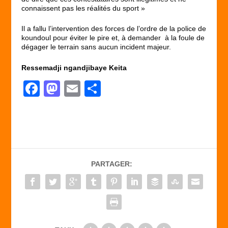
connaissent pas les réalités du sport »
Il a fallu l’intervention des forces de l’ordre de la police de
koundoul pour éviter le pire et, à demander à la foule de
dégager le terrain sans aucun incident majeur.
Ressemadji ngandjibaye Keita
F
M
E
P
a
a
m
ar
c
st
ail
ta
e
o
g
b
d
er
PARTAGER:
o
o
o
n
k