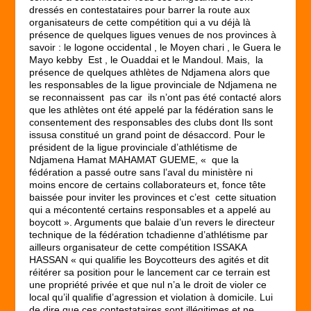
dressés en contestataires pour barrer la route aux
organisateurs de cette compétition qui a vu déjà là
présence de quelques ligues venues de nos provinces à
savoir : le logone occidental , le Moyen chari , le Guera le
Mayo kebby Est , le Ouaddai et le Mandoul. Mais, la
présence de quelques athlètes de Ndjamena alors que
les responsables de la ligue provinciale de Ndjamena ne
se reconnaissent pas car ils n’ont pas été contacté alors
que les athlètes ont été appelé par la fédération sans le
consentement des responsables des clubs dont Ils sont
issusa constitué un grand point de désaccord. Pour le
président de la ligue provinciale d’athlétisme de
Ndjamena Hamat MAHAMAT GUEME, « que la
fédération a passé outre sans l’aval du ministère ni
moins encore de certains collaborateurs et, fonce tête
baissée pour inviter les provinces et c’est cette situation
qui a mécontenté certains responsables et a appelé au
boycott ». Arguments que balaie d’un revers le directeur
technique de la fédération tchadienne d’athlétisme par
ailleurs organisateur de cette compétition ISSAKA
HASSAN « qui qualifie les Boycotteurs des agités et dit
réitérer sa position pour le lancement car ce terrain est
une propriété privée et que nul n’a le droit de violer ce
local qu’il qualifie d’agression et violation à domicile. Lui
de dire que ces contestataires sont illégitimes et ne