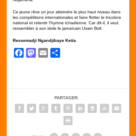
Ce jeune rêve un jour atteindre le plus haut niveau dans
les compétitions internationales et faire flotter le tricolore
national et retentir l’hymne tchadienne. Car dit-il, il veut
ressembler à son idole le jamaïcain Usain Bolt.
Ressemadji Ngandjibaye Keita
F
M
E
P
a
a
m
ar
c
st
ail
ta
e
o
g
b
d
er
PARTAGER:
o
o
o
n
k