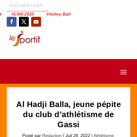
had #CAN 2020 #Volley-Ball
Al Hadji Balla, jeune pépite
du club d’athlétisme de
Gassi
Posté par
Rédaction
|
Juil 28, 2022
|
Athlétisme
,