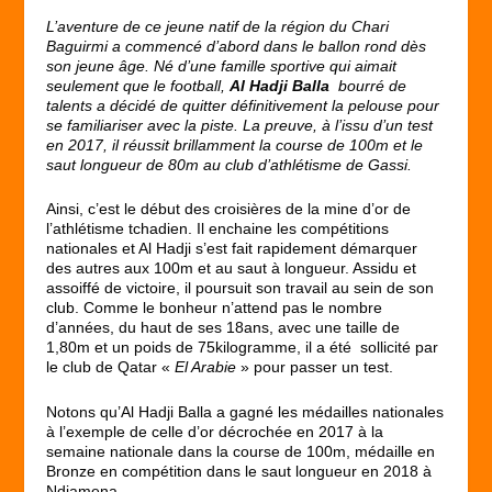
L’aventure de ce jeune natif de la région du Chari
Baguirmi a commencé d’abord dans le ballon rond dès
son jeune âge. Né d’une famille sportive qui aimait
seulement que le football,
Al Hadji Balla
bourré de
talents a décidé de quitter définitivement la pelouse pour
se familiariser avec la piste. La preuve, à l’issu d’un test
en 2017, il réussit brillamment la course de 100m et le
saut longueur de 80m au club d’athlétisme de Gassi.
Ainsi, c’est le début des croisières de la mine d’or de
l’athlétisme tchadien. Il enchaine les compétitions
nationales et Al Hadji s’est fait rapidement démarquer
des autres aux 100m et au saut à longueur. Assidu et
assoiffé de victoire, il poursuit son travail au sein de son
club. Comme le bonheur n’attend pas le nombre
d’années, du haut de ses 18ans, avec une taille de
1,80m et un poids de 75kilogramme, il a été sollicité par
le club de Qatar «
El Arabie
» pour passer un test.
Notons qu’Al Hadji Balla a gagné les médailles nationales
à l’exemple de celle d’or décrochée en 2017 à la
semaine nationale dans la course de 100m, médaille en
Bronze en compétition dans le saut longueur en 2018 à
Ndjamena.