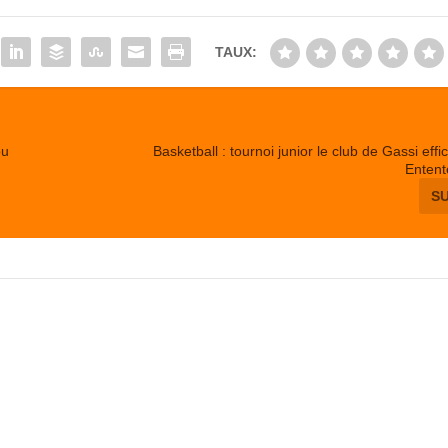
TAUX:
ou
Basketball : tournoi junior le club de Gassi eff
Entent
S