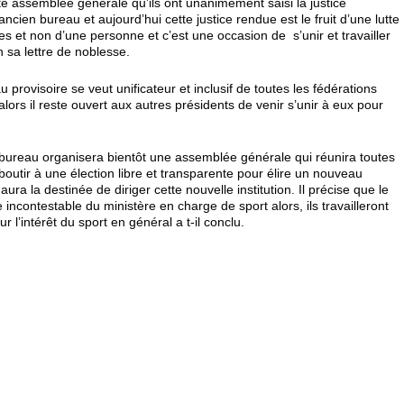
e assemblée générale qu’ils ont unanimement saisi la justice
cien bureau et aujourd’hui cette justice rendue est le fruit d’une lutte
les et non d’une personne et c’est une occasion de s’unir et travailler
 sa lettre de noblesse.
rovisoire se veut unificateur et inclusif de toutes les fédérations
lors il reste ouvert aux autres présidents de venir s’unir à eux pour
 bureau organisera bientôt une assemblée générale qui réunira toutes
boutir à une élection libre et transparente pour élire un nouveau
ura la destinée de diriger cette nouvelle institution. Il précise que le
incontestable du ministère en charge de sport alors, ils travailleront
’intérêt du sport en général a t-il conclu.