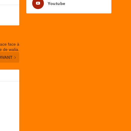
Youtube
icace face à
e de walia.
UIVANT