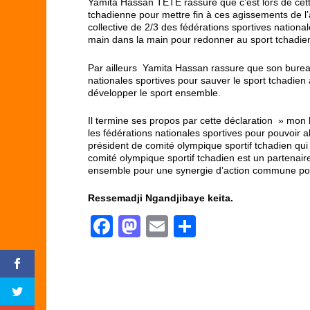
Yamita Hassan TETE rassure que c’est lors de cett
tchadienne pour mettre fin à ces agissements de l’an
collective de 2/3 des fédérations sportives nationa
main dans la main pour redonner au sport tchadien
Par ailleurs Yamita Hassan rassure que son bureau p
nationales sportives pour sauver le sport tchadien a
développer le sport ensemble.
Il termine ses propos par cette déclaration » mon
les fédérations nationales sportives pour pouvoir a
président de comité olympique sportif tchadien qui a
comité olympique sportif tchadien est un partenaire 
ensemble pour une synergie d’action commune pour l
Ressemadji Ngandjibaye keita.
F
M
E
P
a
a
m
ar
c
st
ail
ta
e
o
g