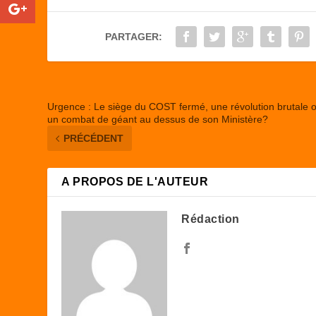
b
d
er
o
o
PARTAGER:
o
n
k
Urgence : Le siège du COST fermé, une révolution brutale 
un combat de géant au dessus de son Ministère?
PRÉCÉDENT
A PROPOS DE L'AUTEUR
Rédaction