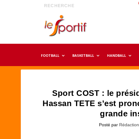
FOOTBALL
BASKETBALL
HANDBALL
Sport COST : le prési
Hassan TETE s’est prono
grande in
Posté par
Rédactio