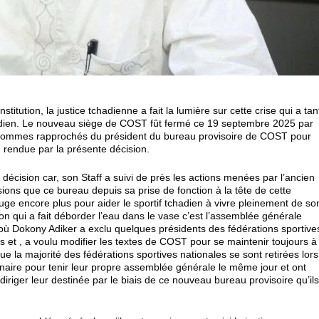
itution, la justice tchadienne a fait la lumière sur cette crise qui a tan
hadien. Le nouveau siège de COST fût fermé ce 19 septembre 2025 par
us sommes rapprochés du président du bureau provisoire de COST pour
on rendue par la présente décision.
écision car, son Staff a suivi de près les actions menées par l’ancien
sions que ce bureau depuis sa prise de fonction à la tête de cette
bouge encore plus pour aider le sportif tchadien à vivre pleinement de so
on qui a fait déborder l’eau dans le vase c’est l’assemblée générale
 où Dokony Adiker a exclu quelques présidents des fédérations sportive
s et , a voulu modifier les textes de COST pour se maintenir toujours à
 que la majorité des fédérations sportives nationales se sont retirées lors
inaire pour tenir leur propre assemblée générale le même jour et ont
iger leur destinée par le biais de ce nouveau bureau provisoire qu’il