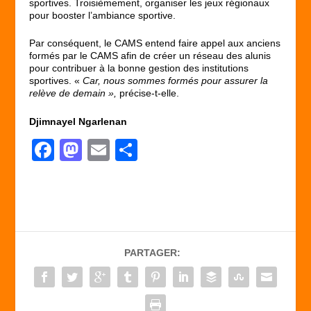
sportives. Troisièmement, organiser les jeux régionaux
pour booster l’ambiance sportive.
Par conséquent, le CAMS entend faire appel aux anciens
formés par le CAMS afin de créer un réseau des alunis
pour contribuer à la bonne gestion des institutions
sportives. «
Car, nous sommes formés pour assurer la
relève de demain »,
précise-t-elle.
Djimnayel Ngarlenan
F
M
E
P
a
a
m
ar
c
st
ail
ta
e
o
g
b
d
er
PARTAGER:
o
o
o
n
k