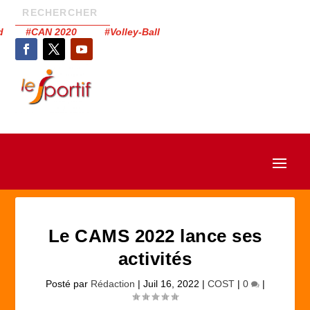
had #CAN 2020 #Volley-Ball
Le CAMS 2022 lance ses
activités
Posté par
Rédaction
|
Juil 16, 2022
|
COST
|
0
|