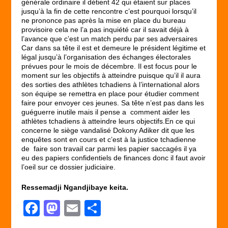
générale ordinaire il détient 42 qui étaient sur places
jusqu’à la fin de cette rencontre c’est pourquoi lorsqu’il
ne prononce pas après la mise en place du bureau
provisoire cela ne l’a pas inquiété car il savait déjà à
l’avance que c’est un match perdu par ses adversaires
Car dans sa tête il est et demeure le président légitime et
légal jusqu’à l’organisation des échanges électorales
prévues pour le mois de décembre. Il est focus pour le
moment sur les objectifs à atteindre puisque qu’il il aura
des sorties des athlètes tchadiens à l’international alors
son équipe se remettra en place pour étudier comment
faire pour envoyer ces jeunes. Sa tête n’est pas dans les
guéguerre inutile mais il pense a comment aider les
athlètes tchadiens à atteindre leurs objectifs.En ce qui
concerne le siège vandalisé Dokony Adiker dit que les
enquêtes sont en cours et c’est à la justice tchadienne
de faire son travail car parmi les papier saccagés il ya
eu des papiers confidentiels de finances donc il faut avoir
l’oeil sur ce dossier judiciaire.
Ressemadji Ngandjibaye keita.
F
M
E
P
a
a
m
ar