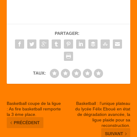
c
st
ail
ta
e
o
g
b
d
er
PARTAGER:
o
o
o
n
k
TAUX:
Basketball coupe de la ligue
Basketball : l’unique plateau
: As fire basketball remporte
du lycée Félix Eboué en état
la 3 ème place.
de dégradation avancée, la
ligue plaide pour sa
PRÉCÉDENT
reconstruction.
SUIVANT