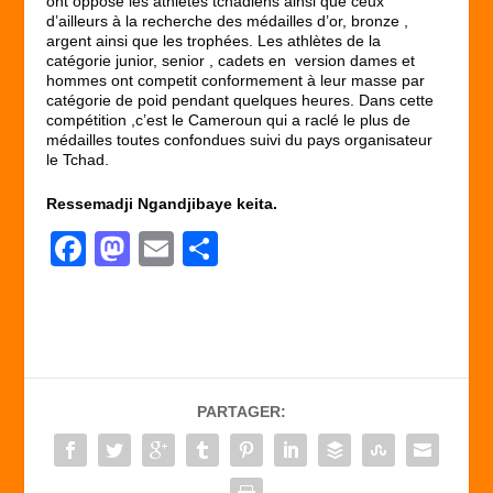
ont opposé les athlètes tchadiens ainsi que ceux
d’ailleurs à la recherche des médailles d’or, bronze ,
argent ainsi que les trophées. Les athlètes de la
catégorie junior, senior , cadets en version dames et
hommes ont competit conformement à leur masse par
catégorie de poid pendant quelques heures. Dans cette
compétition ,c’est le Cameroun qui a raclé le plus de
médailles toutes confondues suivi du pays organisateur
le Tchad.
Ressemadji Ngandjibaye keita.
F
M
E
P
a
a
m
ar
c
st
ail
ta
e
o
g
b
d
er
PARTAGER:
o
o
o
n