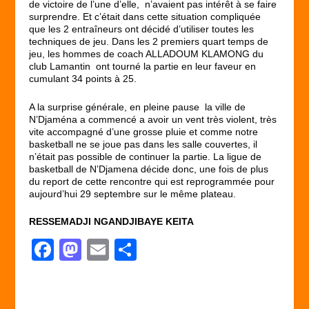
de victoire de l’une d’elle, n’avaient pas intérêt à se faire
surprendre. Et c’était dans cette situation compliquée
que les 2 entraîneurs ont décidé d’utiliser toutes les
techniques de jeu. Dans les 2 premiers quart temps de
jeu, les hommes de coach ALLADOUM KLAMONG du
club Lamantin ont tourné la partie en leur faveur en
cumulant 34 points à 25.
A la surprise générale, en pleine pause la ville de
N’Djaména a commencé a avoir un vent très violent, très
vite accompagné d’une grosse pluie et comme notre
basketball ne se joue pas dans les salle couvertes, il
n’était pas possible de continuer la partie. La ligue de
basketball de N’Djamena décide donc, une fois de plus
du report de cette rencontre qui est reprogrammée pour
aujourd’hui 29 septembre sur le même plateau.
RESSEMADJI NGANDJIBAYE KEITA
F
M
E
P
a
a
m
ar
c
st
ail
ta