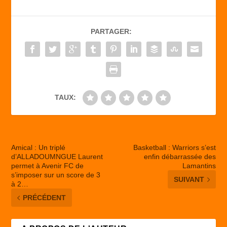
e
o
g
b
d
er
PARTAGER:
o
o
o
n
k
TAUX:
Amical : Un triplé
Basketball : Warriors s’est
d’ALLADOUMNGUE Laurent
enfin débarrassée des
permet à Avenir FC de
Lamantins
s’imposer sur un score de 3
SUIVANT
à 2…
PRÉCÉDENT