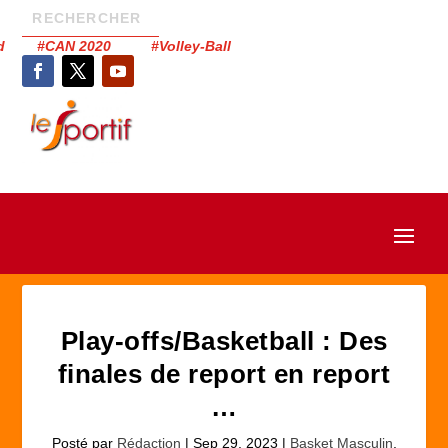
had #CAN 2020 #Volley-Ball
Play-offs/Basketball : Des
finales de report en report
…
Posté par
Rédaction
|
Sep 29, 2023
|
Basket Masculin
,