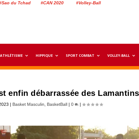
#Sao du Tchad #CAN 2020 #Volley-Ball
ATHLÉTISME
HIPPIQUE
SPORT COMBAT
VOLLEY-BALL
est enfin débarrassée des Lamantin
2023
|
Basket Masculin
,
BasketBall
|
0
|