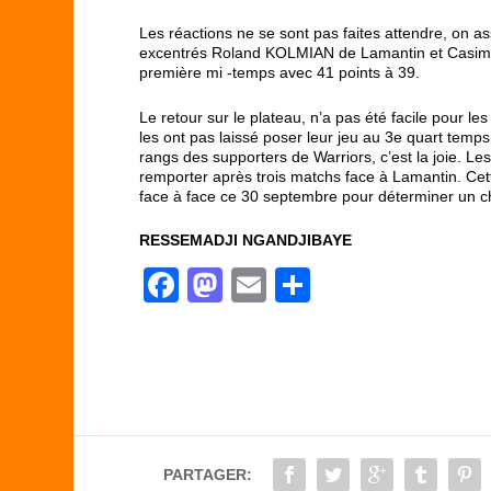
Les réactions ne se sont pas faites attendre, on ass
excentrés Roland KOLMIAN de Lamantin et Casimir
première mi -temps avec 41 points à 39.
Le retour sur le plateau, n’a pas été facile pou
les ont pas laissé poser leur jeu au 3
e
quart temps 
rangs des supporters de Warriors, c’est la joie. Les
remporter après trois matchs face à Lamantin. C
face à face ce 30 septembre pour déterminer un 
RESSEMADJI NGANDJIBAYE
F
M
E
P
a
a
m
ar
c
st
ail
ta
e
o
g
b
d
er
o
o
PARTAGER: