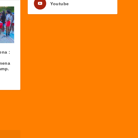
Youtube
ena :
amena
amp.