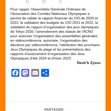
Pour rappel, l’Assemblée Générale Ordinaire de
l’Association des Comités Nationaux Olympiques a
permis de valider le rapport financier du CIO de 2020 et
2022, la validation des budgets du CIO 2021 et 2022, la
validation du rapport d’organisation des jeux olympiques
de Tokyo 2020, l’amendement des statuts de l’ACNO
pour autoriser l’organisation des assemblées générales
en vidéoconférence, autorisée, l’organisation des
élections par vidéoconférence, l’attribution des prochains
Jeux Olympiques de plage et les présentations des
rapports d’avancement d’organisation des Jeux
Olympiques d’été 2024 et d’hiver 2023.
Deuh’b Zyzou
F
M
E
P
a
a
m
ar
c
st
ail
ta
e
o
g
b
d
er
PARTAGER: