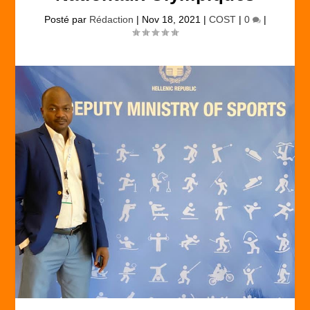
Posté par
Rédaction
|
Nov 18, 2021
|
COST
|
0
|