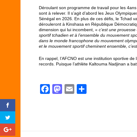
Déroulant son programme de travail pour les 4ans
sont à relever. Il s’agit d’abord les Jeux Olympiqu
Sénégal en 2026. En plus de ces défis, le Tchad va
dérouleront à Kinshasa en République Démocratiq
dimension qui lui incombent, «
c’est une prouesse 
sportif tchadien et à l’ensemble du mouvement sport
dans le monde francophone du mouvement olympiqu
et le mouvement sportif cheminent ensemble, c’est
En rappel, l’AFCNO est une institution sportive de
records. Puisque l’athlète Kaltouma Nadjinan a bat
F
M
E
P
a
a
m
ar
c
st
ail
ta
e
o
g
b
d
er