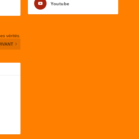
Youtube
es vérités.
UIVANT