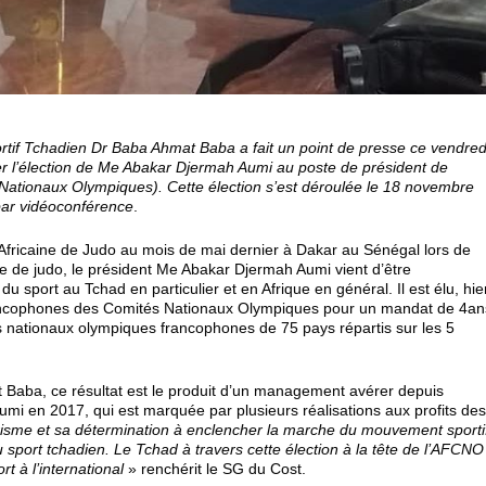
rtif Tchadien Dr Baba Ahmat Baba a fait un point de presse ce vendred
 l’élection de Me Abakar Djermah Aumi au poste de président de
ationaux Olympiques). Cette élection s’est déroulée le 18 novembre
par vidéoconférence
.
Africaine de Judo au mois de mai dernier à Dakar au Sénégal lors de
ine de judo, le président Me Abakar Djermah Aumi vient d’être
sport au Tchad en particulier et en Afrique en général. Il est élu, hie
rancophones des Comités Nationaux Olympiques pour un mandat de 4an
és nationaux olympiques francophones de 75 pays répartis sur les 5
 Baba, ce résultat est le produit d’un management avérer depuis
umi en 2017, qui est marquée par plusieurs réalisations aux profits de
risme et sa détermination à enclencher la marche du mouvement sporti
 sport tchadien. Le Tchad à travers cette élection à la tête de l’AFCNO
t à l’international
» renchérit le SG du Cost.