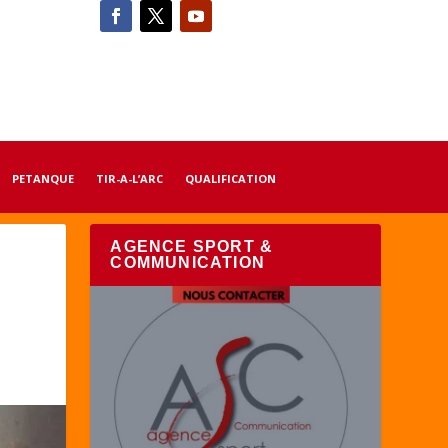
PETANQUE
TIR-A-L’ARC
QUALIFICATION
AGENCE SPORT &
COMMUNICATION