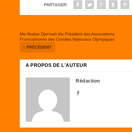
o
o
PARTAGER:
o
n
k
Me Abakar Djermah élu Président des Associations
Francophones des Comités Nationaux Olympiques
PRÉCÉDENT
A PROPOS DE L'AUTEUR
Rédaction