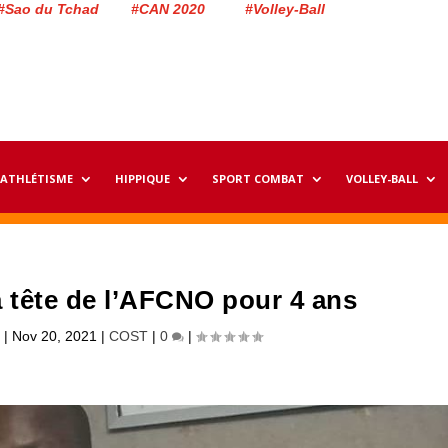
#Sao du Tchad #CAN 2020 #Volley-Ball
ATHLÉTISME
HIPPIQUE
SPORT COMBAT
VOLLEY-BALL
a tête de l’AFCNO pour 4 ans
n
|
Nov 20, 2021
|
COST
|
0
|