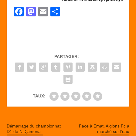
F
M
E
P
a
a
m
ar
c
st
ail
ta
e
o
g
b
d
er
PARTAGER:
o
o
o
n
k
TAUX:
Démarrage du championnat
Face à Emat, Aiglons Fc a
D1 de N’Djamena
marché sur l’eau