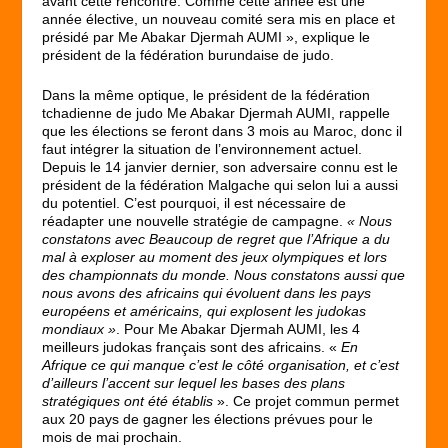
avant cette rencontre. Comme cette année est une
année élective, un nouveau comité sera mis en place et
présidé par Me Abakar Djermah AUMI », explique le
président de la fédération burundaise de judo.
Dans la même optique, le président de la fédération
tchadienne de judo Me Abakar Djermah AUMI, rappelle
que les élections se feront dans 3 mois au Maroc, donc il
faut intégrer la situation de l’environnement actuel.
Depuis le 14 janvier dernier, son adversaire connu est le
président de la fédération Malgache qui selon lui a aussi
du potentiel. C’est pourquoi, il est nécessaire de
réadapter une nouvelle stratégie de campagne.
« Nous
constatons avec Beaucoup de regret que l’Afrique a du
mal à exploser au moment des jeux olympiques et lors
des championnats du monde. Nous constatons aussi que
nous avons des africains qui évoluent dans les pays
européens et américains, qui explosent les judokas
mondiaux »
. Pour Me Abakar Djermah AUMI, les 4
meilleurs judokas français sont des africains. «
En
Afrique ce qui manque c’est le côté organisation, et c’est
d’ailleurs l’accent sur lequel les bases des plans
stratégiques ont été établis
». Ce projet commun permet
aux 20 pays de gagner les élections prévues pour le
mois de mai prochain.