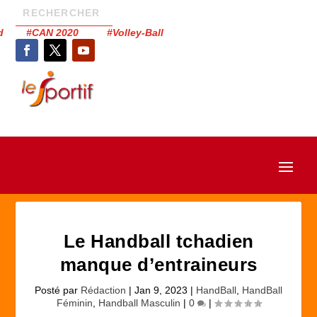
had #CAN 2020 #Volley-Ball
Le Handball tchadien
manque d’entraineurs
Posté par
Rédaction
|
Jan 9, 2023
|
HandBall
,
HandBall
Féminin
,
Handball Masculin
|
0
|