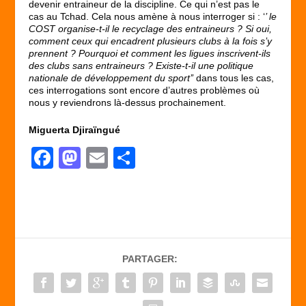
devenir entraineur de la discipline. Ce qui n’est pas le
cas au Tchad. Cela nous amène à nous interroger si : ‘
’ le
COST organise-t-il le recyclage des entraineurs ? Si oui,
comment ceux qui encadrent plusieurs clubs à la fois s’y
prennent ? Pourquoi et comment les ligues inscrivent-ils
des clubs sans entraineurs ? Existe-t-il une politique
nationale de développement du sport’’
dans tous les cas,
ces interrogations sont encore d’autres problèmes où
nous y reviendrons là-dessus prochainement.
Miguerta Djiraïngué
F
M
E
P
a
a
m
ar
c
st
ail
ta
e
o
g
b
d
er
PARTAGER:
o
o
o
n