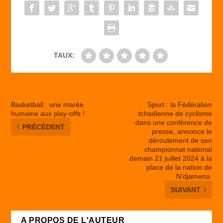
o
n
k
TAUX:
Basketball : une marée
Sport : la Fédération
humaine aux play-offs !
tchadienne de cyclisme
dans une conférence de
PRÉCÉDENT
presse, annonce le
déroulement de son
championnat national
demain 21 juillet 2024 à la
place de la nation de
N’djamena.
SUIVANT
A PROPOS DE L'AUTEUR