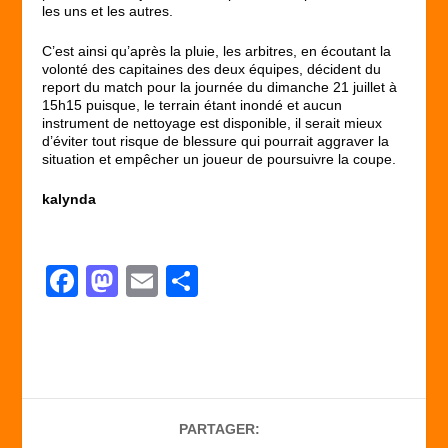
les uns et les autres.
C’est ainsi qu’après la pluie, les arbitres, en écoutant la
volonté des capitaines des deux équipes, décident du
report du match pour la journée du dimanche 21 juillet à
15h15 puisque, le terrain étant inondé et aucun
instrument de nettoyage est disponible, il serait mieux
d’éviter tout risque de blessure qui pourrait aggraver la
situation et empêcher un joueur de poursuivre la coupe.
kalynda
F
M
E
P
a
a
m
ar
c
st
ail
ta
e
o
g
b
d
er
PARTAGER:
o
o