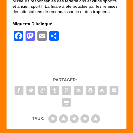
plusieurs responsables des fédérations et clubs sportifs
et ancien sportif. La finale a été bouclée par les remises
des attestations de reconnaissance et des trophées.
Miguerta Djiraïngué
F
M
E
P
a
a
m
ar
c
st
ail
ta
e
o
g
b
d
er
PARTAGER:
o
o
o
n
k
TAUX: