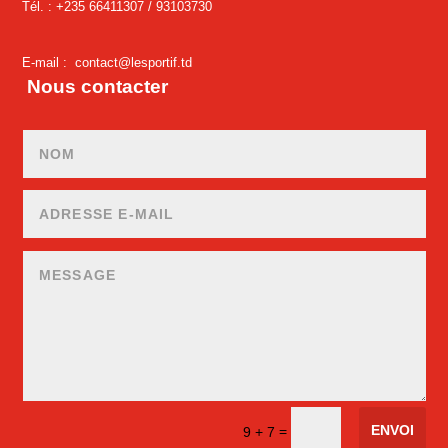
Tél. : +235 66411307 /
93103730
E-mail :
contact@lesportif.td
Nous contacter
ENVOI
=
9 + 7