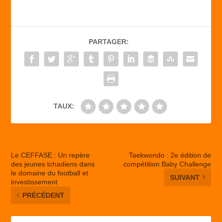
e
o
g
b
d
er
PARTAGER:
o
o
o
n
k
TAUX:
Le CEFFASE : Un repère
Taekwondo : 2e édition de
des jeunes tchadiens dans
compétition Baby Challenge
le domaine du football et
SUIVANT
investissement
PRÉCÉDENT