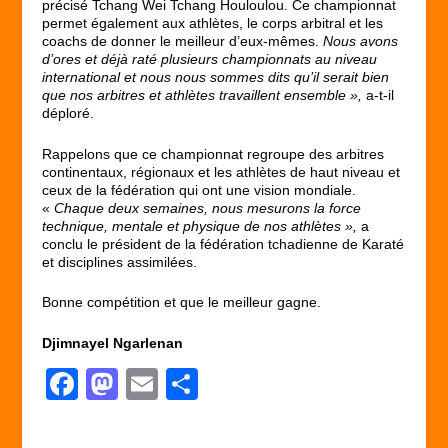
précisé Tchang Wei Tchang Houloulou. Ce championnat
permet également aux athlètes, le corps arbitral et les
coachs de donner le meilleur d’eux-mêmes.
Nous avons
d’ores et déjà raté plusieurs championnats au niveau
international et nous nous sommes dits qu’il serait bien
que nos arbitres et athlètes travaillent ensemble »,
a-t-il
déploré.
Rappelons que ce championnat regroupe des arbitres
continentaux, régionaux et les athlètes de haut niveau et
ceux de la fédération qui ont une vision mondiale.
«
Chaque deux semaines, nous mesurons la force
technique, mentale et physique de nos athlètes »,
a
conclu le président de la fédération tchadienne de Karaté
et disciplines assimilées.
Bonne compétition et que le meilleur gagne.
Djimnayel Ngarlenan
F
M
E
P
a
a
m
ar
c
st
ail
ta