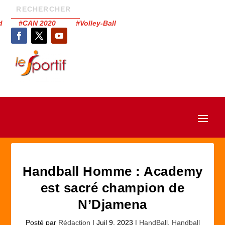
had #CAN 2020 #Volley-Ball
Handball Homme : Academy
est sacré champion de
N’Djamena
Posté par
Rédaction
|
Juil 9, 2023
|
HandBall
,
Handball