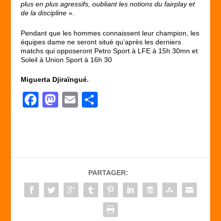
plus en plus agressifs, oubliant les notions du fairplay et
de la discipline
».
Pendant que les hommes connaissent leur champion, les
équipes dame ne seront situé qu’après les derniers
matchs qui opposeront Petro Sport à LFE à 15h 30mn et
Soleil à Union Sport à 16h 30
Miguerta Djiraïngué.
F
M
E
P
a
a
m
ar
c
st
ail
ta
e
o
g
b
d
er
PARTAGER:
o
o
o
n
k