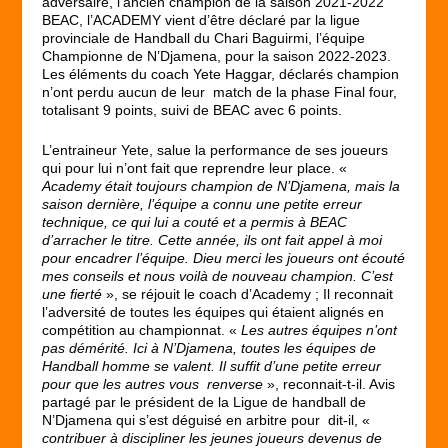
adversaire, l’ancien champion de la saison 2021-2022
BEAC, l’ACADEMY vient d’être déclaré par la ligue
provinciale de Handball du Chari Baguirmi, l’équipe
Championne de N’Djamena, pour la saison 2022-2023.
Les éléments du coach Yete Haggar, déclarés champion
n’ont perdu aucun de leur match de la phase Final four,
totalisant 9 points, suivi de BEAC avec 6 points.
L’entraineur Yete, salue la performance de ses joueurs
qui pour lui n’ont fait que reprendre leur place. «
Academy était toujours champion de N’Djamena, mais la
saison dernière, l’équipe a connu une petite erreur
technique, ce qui lui a couté et a permis à BEAC
d’arracher le titre. Cette année, ils ont fait appel à moi
pour encadrer l’équipe. Dieu merci les joueurs ont écouté
mes conseils et nous voilà de nouveau champion. C’est
une fierté
», se réjouit le coach d’Academy ; Il reconnait
l’adversité de toutes les équipes qui étaient alignés en
compétition au championnat. «
Les autres équipes n’ont
pas démérité. Ici à N’Djamena, toutes les équipes de
Handball homme se valent. Il suffit d’une petite erreur
pour que les autres vous renverse
», reconnait-t-il. Avis
partagé par le président de la Ligue de handball de
N’Djamena qui s’est déguisé en arbitre pour dit-il, «
contribuer à discipliner les jeunes joueurs devenus de