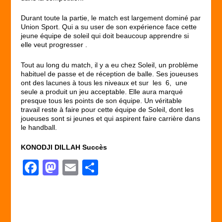
Durant toute la partie, le match est largement dominé par
Union Sport. Qui a su user de son expérience face cette
jeune équipe de soleil qui doit beaucoup apprendre si
elle veut progresser .
Tout au long du match, il y a eu chez Soleil, un problème
habituel de passe et de réception de balle. Ses joueuses
ont des lacunes à tous les niveaux et sur les 6, une
seule a produit un jeu acceptable. Elle aura marqué
presque tous les points de son équipe. Un véritable
travail reste à faire pour cette équipe de Soleil, dont les
joueuses sont si jeunes et qui aspirent faire carrière dans
le handball.
KONODJI DILLAH Succès
F
M
E
P
a
a
m
ar
c
st
ail
ta
e
o
g