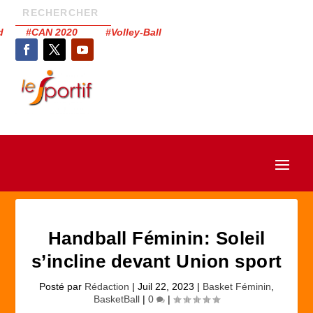
had #CAN 2020 #Volley-Ball
Handball Féminin: Soleil
s’incline devant Union sport
Posté par
Rédaction
|
Juil 22, 2023
|
Basket Féminin
,
BasketBall
|
0
|