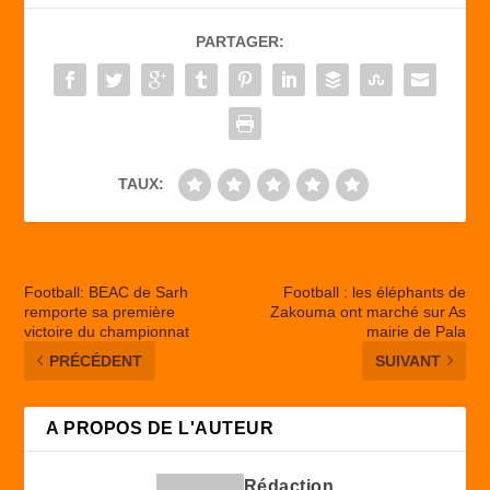
b
d
er
PARTAGER:
o
o
o
n
k
TAUX:
Football: BEAC de Sarh
Football : les éléphants de
remporte sa première
Zakouma ont marché sur As
victoire du championnat
mairie de Pala
PRÉCÉDENT
SUIVANT
A PROPOS DE L'AUTEUR
Rédaction