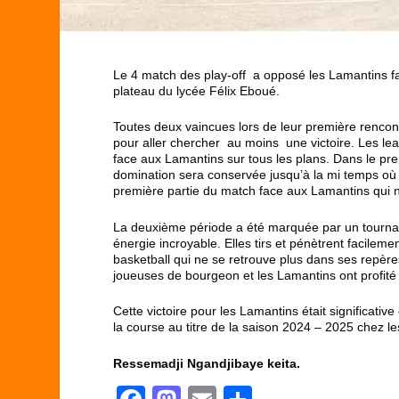
Le 4 match des play-off a opposé les Lamantins 
plateau du lycée Félix Eboué.
Toutes deux vaincues lors de leur première rencon
pour aller chercher au moins une victoire. Les l
face aux Lamantins sur tous les plans. Dans le pr
domination sera conservée jusqu’à la mi temps où 
première partie du match face aux Lamantins qui n’
La deuxième période a été marquée par un tournan
énergie incroyable. Elles tirs et pénètrent facilem
basketball qui ne se retrouve plus dans ses repères
joueuses de bourgeon et les Lamantins ont profité 
Cette victoire pour les Lamantins était significativ
la course au titre de la saison 2024 – 2025 chez l
Ressemadji Ngandjibaye keita.