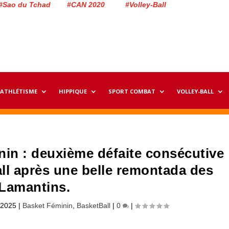
#Sao du Tchad #CAN 2020 #Volley-Ball
ATHLÉTISME
HIPPIQUE
SPORT COMBAT
VOLLEY-BALL
inin : deuxième défaite consécutive
l après une belle remontada des
Lamantins.
 2025
|
Basket Féminin
,
BasketBall
|
0
|