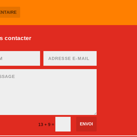
 contacter
ENVOI
=
13 + 9