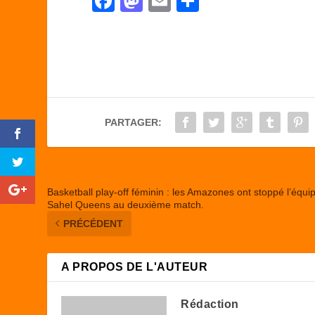
F
M
E
P
a
a
m
ar
c
st
ail
ta
e
o
g
b
d
er
o
o
PARTAGER:
o
n
k
Basketball play-off féminin : les Amazones ont stoppé l’équi
Sahel Queens au deuxième match.
PRÉCÉDENT
A PROPOS DE L'AUTEUR
Rédaction