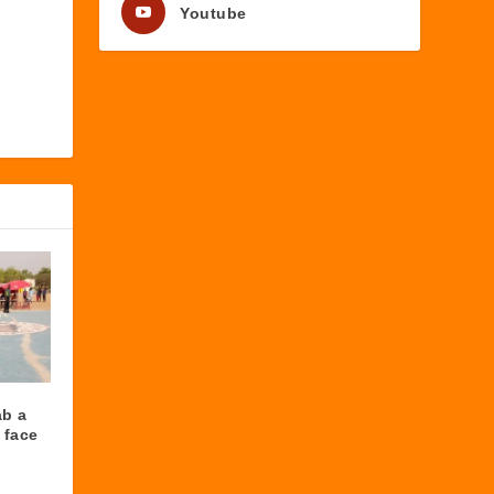
Youtube
ab a
 face