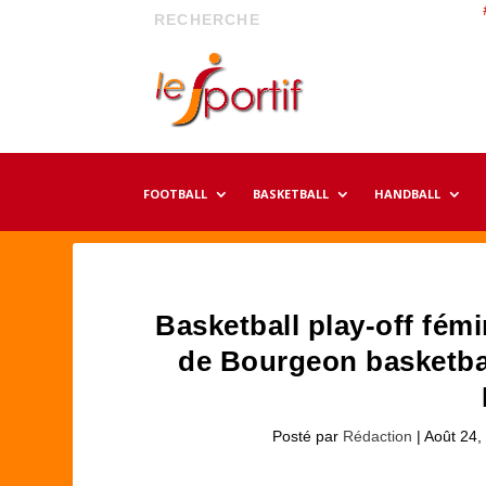
FOOTBALL
BASKETBALL
HANDBALL
Basketball play-off fém
de Bourgeon basketbal
Posté par
Rédaction
|
Août 24,