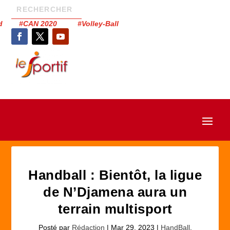
had #CAN 2020 #Volley-Ball
Handball : Bientôt, la ligue
de N’Djamena aura un
terrain multisport
Posté par
Rédaction
|
Mar 29, 2023
|
HandBall
,