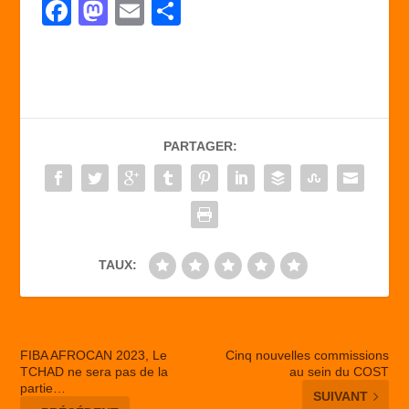
F
M
E
P
a
a
m
ar
c
st
ail
ta
e
o
g
b
d
er
PARTAGER:
o
o
o
n
k
TAUX:
FIBA AFROCAN 2023, Le
Cinq nouvelles commissions
TCHAD ne sera pas de la
au sein du COST
partie…
SUIVANT