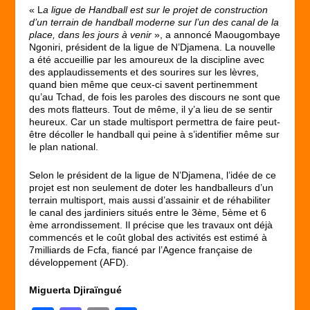
« L
a ligue de Handball est sur le projet de construction
d’un terrain de handball moderne sur l’un des canal de la
place, dans les jours à venir
», a annoncé Maougombaye
Ngoniri, président de la ligue de N’Djamena. La nouvelle
a été accueillie par les amoureux de la discipline avec
des applaudissements et des sourires sur les lèvres,
quand bien même que ceux-ci savent pertinemment
qu’au Tchad, de fois les paroles des discours ne sont que
des mots flatteurs. Tout de même, il y’a lieu de se sentir
heureux. Car un stade multisport permettra de faire peut-
être décoller le handball qui peine à s’identifier même sur
le plan national.
Selon le président de la ligue de N’Djamena, l’idée de ce
projet est non seulement de doter les handballeurs d’un
terrain multisport, mais aussi d’assainir et de réhabiliter
le canal des jardiniers situés entre le 3ème, 5ème et 6
ème arrondissement. Il précise que les travaux ont déjà
commencés et le coût global des activités est estimé à
7milliards de Fcfa, fiancé par l’Agence française de
développement (AFD).
Miguerta Djiraïngué