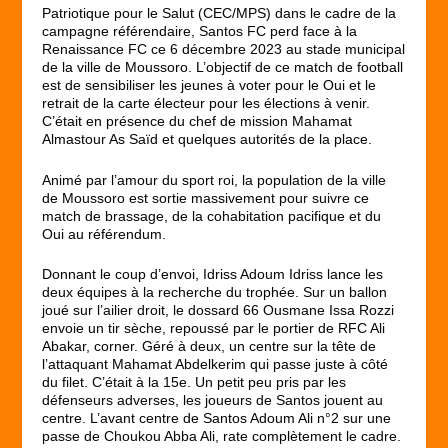
Patriotique pour le Salut (CEC/MPS) dans le cadre de la
campagne référendaire, Santos FC perd face à la
Renaissance FC ce 6 décembre 2023 au stade municipal
de la ville de Moussoro. L’objectif de ce match de football
est de sensibiliser les jeunes à voter pour le Oui et le
retrait de la carte électeur pour les élections à venir.
C’était en présence du chef de mission Mahamat
Almastour As Saïd et quelques autorités de la place.
Animé par l’amour du sport roi, la population de la ville
de Moussoro est sortie massivement pour suivre ce
match de brassage, de la cohabitation pacifique et du
Oui au référendum.
Donnant le coup d’envoi, Idriss Adoum Idriss lance les
deux équipes à la recherche du trophée. Sur un ballon
joué sur l’ailier droit, le dossard 66 Ousmane Issa Rozzi
envoie un tir sèche, repoussé par le portier de RFC Ali
Abakar, corner. Géré à deux, un centre sur la tête de
l’attaquant Mahamat Abdelkerim qui passe juste à côté
du filet. C’était à la 15e. Un petit peu pris par les
défenseurs adverses, les joueurs de Santos jouent au
centre. L’avant centre de Santos Adoum Ali n°2 sur une
passe de Choukou Abba Ali, rate complètement le cadre.