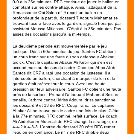
0-0 à la 26e minutes, RFC continue de jouer le ballon en
comptant sur les contre-attaque. Ainsi, l’attaquant de la
Renaissance Obi Saleh n° 9 reçoit un ballon en
profondeur de la part du dossard 7 Adoum Mahamat se
trouvant face-à-face avec le gardien, signalé hors-jeu par
assistant Moussa Mitlassou. C’était à la 35e minutes. Pas
assez des occasions jusqu’à la mi-temps.
La deuxième période est mouvementée par le jeu
tactique. Dès la 60e minutes du jeu, Santos FC obtient
un coup franc sur une faute du son défenseur Abakar
Sidick. C’est le capitaine Abakar Ali Kebir qui s’en est
occupé mais au dessus du cadre. Choukou Abba Ali de
Santos dit CR7 a raté une occasion de justesse. Il a
intercepté un ballon, cherchant à marquer de loin et le
gardien était présent sur le coup. Avec une haute
pression sur leur adversaire, Santos FC obtient une faute
près de la surface. Prenant l’attaquant Mahamat Seid en
tenaille, l’arbitre central Idriss Adoum Idriss sanctionne
les dossard 9 et 13 de RFC. Coup franc. Le capitaine
Abakar Ali ne trouve pas le cadre une fois de plus. C’était
à la 77e minutes. RFC dominé, refait surface. Le coach
Ali Abdelkerim Moursali de RFC change la stratégie, de
4-4-2 à 4-3-3. L’entrée du dossard 20 côté RFC remet
l’équipe en confiance. Le n° 7 de RFC dribble deux