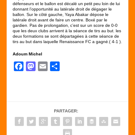
défenseurs et le ballon est décalé un petit peu loin de lui
donnant l’opportunité au latérale droit de dégager le
ballon. Sur le côté gauche, Yaya Abakar dépose le
latérale droit avant de faire un centre. Boxé par le
gardien. Pas de prolongation, c’est sur un score de 0-0
que les deux clubs arrivent à la séance de tirs au but. les
deux formations se sont départagées à cette séance de
tirs au but dans laquelle Renaissance FC a gagné.( 4-1 ).
Adoum Michel
F
M
E
P
a
a
m
ar
c
st
ail
ta
e
o
g
b
d
er
PARTAGER:
o
o
o
n
k