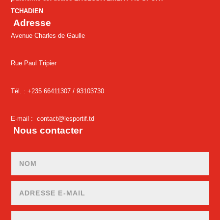
TCHADIEN
.
Adresse
Avenue Charles de Gaulle
Rue Paul Tripier
Tél. : +235 66411307 /
93103730
E-mail :
contact@lesportif.td
Nous contacter