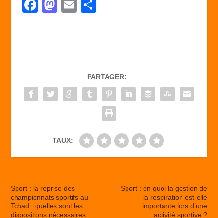
F
M
E
P
a
a
m
ar
c
st
ail
ta
e
o
g
b
d
er
PARTAGER:
o
o
o
n
k
TAUX:
Sport : la reprise des
Sport : en quoi la gestion de
championnats sportifs au
la respiration est-elle
Tchad : quelles sont les
importante lors d’une
dispositions nécessaires
activité sportive ?