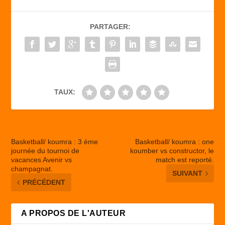
e
o
g
b
d
er
PARTAGER:
o
o
o
n
k
TAUX:
Basketball/ koumra : 3 ème
Basketball/ koumra : one
journée du tournoi de
koumber vs constructor, le
vacances Avenir vs
match est reporté.
champagnat.
SUIVANT
PRÉCÉDENT
A PROPOS DE L'AUTEUR