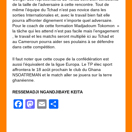
de la taille de l’adversaire à cette rencontre. Tout de
même l’équipe du Tchad n’est pas novice dans les
sorties Internationales et, avec le travail bien fait elle
pourra affronter dignement n’importe quel adversaire.
Pour le coach de cette formation Madjadoum Tokomon »
la tâche qui les attend n’est pas facile mais l’engagement
, le travail et les matchs seront multiplié ici au Tchad et
au Cameroun pourra aider ses poulains à se défendre
dans cette compétition.
Il faut noter que cette coupe de la confédération est
aussi l’équivalent de la ligue Europa. Le TP élec sport
affrontera le 18 août prochain le club du Ghana
NSOATREMAN et le match aller se jouera sur la terre
ghanéenne.
RESSEMADJI NGANDJIBAYE KEITA
F
M
E
P
a
a
m
ar
c
st
ail
ta