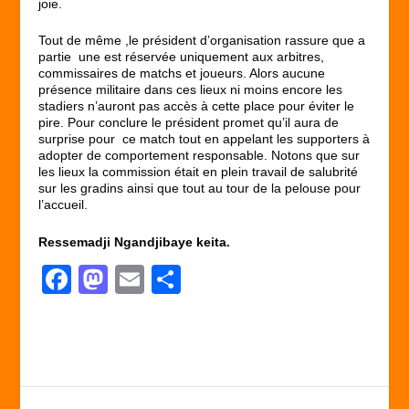
joie.
Tout de même ,le président d’organisation rassure que a
partie une est réservée uniquement aux arbitres,
commissaires de matchs et joueurs. Alors aucune
présence militaire dans ces lieux ni moins encore les
stadiers n’auront pas accès à cette place pour éviter le
pire. Pour conclure le président promet qu’il aura de
surprise pour ce match tout en appelant les supporters à
adopter de comportement responsable. Notons que sur
les lieux la commission était en plein travail de salubrité
sur les gradins ainsi que tout au tour de la pelouse pour
l’accueil.
Ressemadji Ngandjibaye keita.
F
M
E
P
a
a
m
ar
c
st
ail
ta
e
o
g
b
d
er