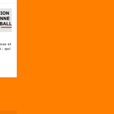
esse et
 : qui