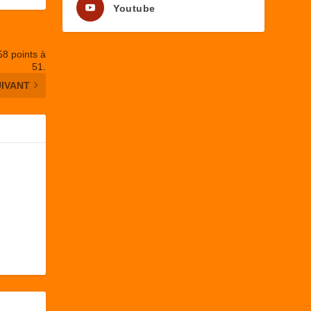
Youtube
58 points à
51.
UIVANT