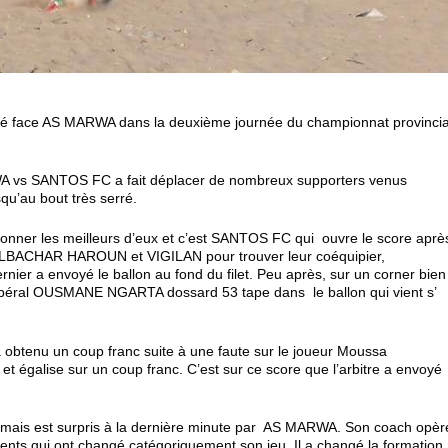
lé face AS MARWA dans la deuxième journée du championnat provincia
A vs SANTOS FC a fait déplacer de nombreux supporters venus
qu’au bout très serré.
 donner les meilleurs d’eux et c’est SANTOS FC qui ouvre le score aprè
 ALBACHAR HAROUN et VIGILAN pour trouver leur coéquipier,
ier a envoyé le ballon au fond du filet. Peu après, sur un corner bien
 libéral OUSMANE NGARTA dossard 53 tape dans le ballon qui vient s’
 obtenu un coup franc suite à une faute sur le joueur Moussa
 égalise sur un coup franc. C’est sur ce score que l’arbitre a envoyé
, mais est surpris à la dernière minute par AS MARWA. Son coach opèr
ments qui ont changé catégoriquement son jeu. Il a changé la formation