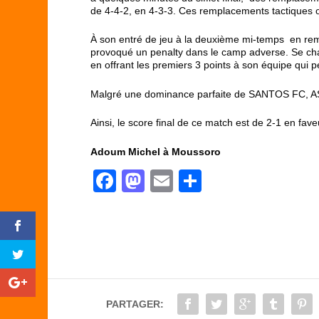
de 4-4-2, en 4-3-3. Ces remplacements tactiques on
À son entré de jeu à la deuxième mi-temps en
provoqué un penalty dans le camp adverse. Se charg
en offrant les premiers 3 points à son équipe qui 
Malgré une dominance parfaite de SANTOS FC, AS MA
Ainsi, le score final de ce match est de 2-1 en f
Adoum Michel à Moussoro
F
M
E
P
a
a
m
ar
c
st
ail
ta
e
o
g
b
d
er
o
o
PARTAGER:
o
n