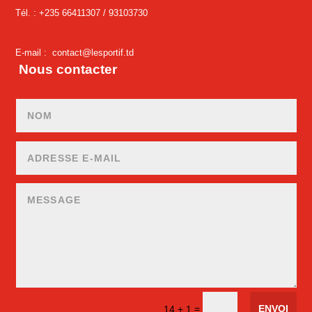
Tél. : +235 66411307 /
93103730
E-mail :
contact@lesportif.td
Nous contacter
ENVOI
=
14 + 1