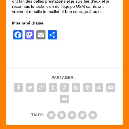
ont fait des belles prestations et je suis fier d’eux et je
reconnais le technicien de l’équipe USM car ils ont
vraiment mouillé le maillot et bon courage à eux ».
Mbairané Blaise
F
M
E
P
a
a
m
ar
c
st
ail
ta
e
o
g
b
d
er
PARTAGER:
o
o
o
n
k
TAUX: