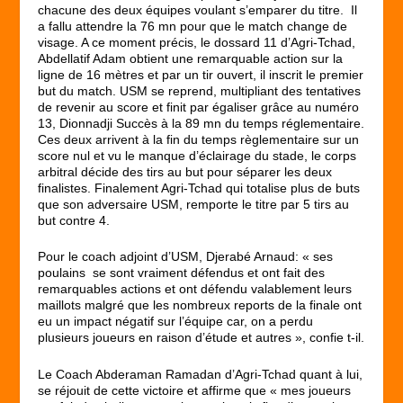
chacune des deux équipes voulant s’emparer du titre. Il
a fallu attendre la 76 mn pour que le match change de
visage. A ce moment précis, le dossard 11 d’Agri-Tchad,
Abdellatif Adam obtient une remarquable action sur la
ligne de 16 mètres et par un tir ouvert, il inscrit le premier
but du match. USM se reprend, multipliant des tentatives
de revenir au score et finit par égaliser grâce au numéro
13, Dionnadji Succès à la 89 mn du temps réglementaire.
Ces deux arrivent à la fin du temps règlementaire sur un
score nul et vu le manque d’éclairage du stade, le corps
arbitral décide des tirs au but pour séparer les deux
finalistes. Finalement Agri-Tchad qui totalise plus de buts
que son adversaire USM, remporte le titre par 5 tirs au
but contre 4.
Pour le coach adjoint d’USM, Djerabé Arnaud: « ses
poulains se sont vraiment défendus et ont fait des
remarquables actions et ont défendu valablement leurs
maillots malgré que les nombreux reports de la finale ont
eu un impact négatif sur l’équipe car, on a perdu
plusieurs joueurs en raison d’étude et autres », confie t-il.
Le Coach Abderaman Ramadan d’Agri-Tchad quant à lui,
se réjouit de cette victoire et affirme que « mes joueurs