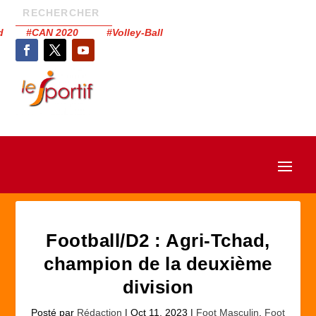
had #CAN 2020 #Volley-Ball
Football/D2 : Agri-Tchad,
champion de la deuxième
division
Posté par
Rédaction
|
Oct 11, 2023
|
Foot Masculin
,
Foot