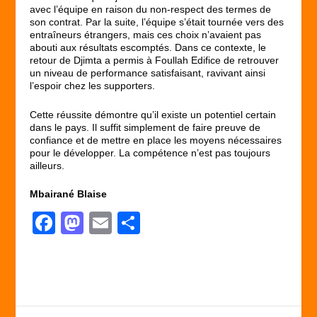
avec l’équipe en raison du non-respect des termes de
son contrat. Par la suite, l’équipe s’était tournée vers des
entraîneurs étrangers, mais ces choix n’avaient pas
abouti aux résultats escomptés. Dans ce contexte, le
retour de Djimta a permis à Foullah Edifice de retrouver
un niveau de performance satisfaisant, ravivant ainsi
l’espoir chez les supporters.
Cette réussite démontre qu’il existe un potentiel certain
dans le pays. Il suffit simplement de faire preuve de
confiance et de mettre en place les moyens nécessaires
pour le développer. La compétence n’est pas toujours
ailleurs.
Mbairané Blaise
F
M
E
P
a
a
m
ar
c
st
ail
ta
e
o
g
b
d
er