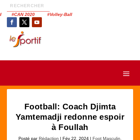
had #CAN 2020 #Volley-Ball
Football: Coach Djimta
Yamtemadji redonne espoir
à Foullah
Posté par
Rédaction
|
Fév 22, 2024
|
Foot Masculin
,