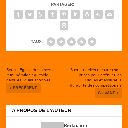
PARTAGER:
o
o
o
n
k
TAUX:
Sport : Égalité des sexes et
Sport : quelles mesures sont
rémunération équitable
prises pour atténuer les
dans les ligues sportives.
risques et assurer la
durabilité des compétitions ?
PRÉCÉDENT
SUIVANT
A PROPOS DE L'AUTEUR
Rédaction