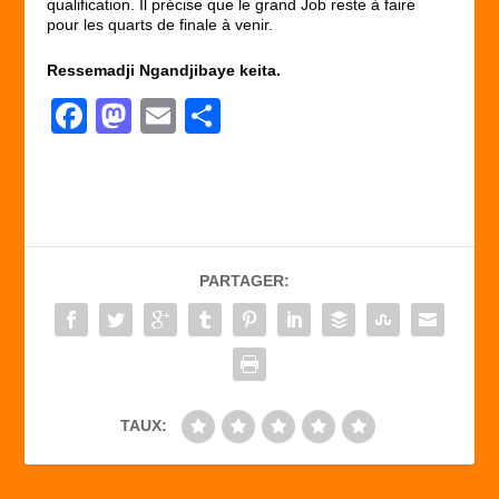
qualification. Il précise que le grand Job reste à faire
pour les quarts de finale à venir.
Ressemadji Ngandjibaye keita.
F
M
E
P
a
a
m
ar
c
st
ail
ta
e
o
g
b
d
er
PARTAGER:
o
o
o
n
k
TAUX: