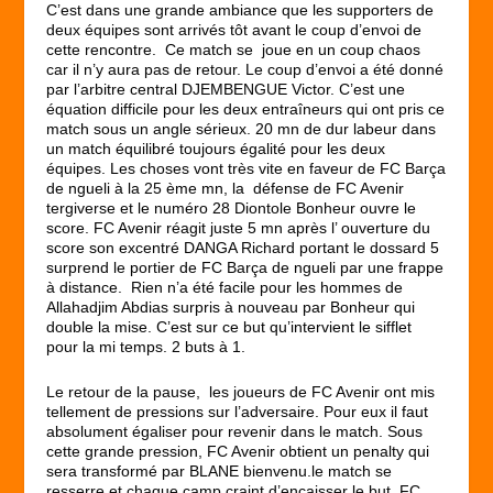
C’est dans une grande ambiance que les supporters de
deux équipes sont arrivés tôt avant le coup d’envoi de
cette rencontre. Ce match se joue en un coup chaos
car il n’y aura pas de retour. Le coup d’envoi a été donné
par l’arbitre central DJEMBENGUE Victor. C’est une
équation difficile pour les deux entraîneurs qui ont pris ce
match sous un angle sérieux. 20 mn de dur labeur dans
un match équilibré toujours égalité pour les deux
équipes. Les choses vont très vite en faveur de FC Barça
de ngueli à la 25 ème mn, la défense de FC Avenir
tergiverse et le numéro 28 Diontole Bonheur ouvre le
score. FC Avenir réagit juste 5 mn après l’ ouverture du
score son excentré DANGA Richard portant le dossard 5
surprend le portier de FC Barça de ngueli par une frappe
à distance. Rien n’a été facile pour les hommes de
Allahadjim Abdias surpris à nouveau par Bonheur qui
double la mise. C’est sur ce but qu’intervient le sifflet
pour la mi temps. 2 buts à 1.
Le retour de la pause, les joueurs de FC Avenir ont mis
tellement de pressions sur l’adversaire. Pour eux il faut
absolument égaliser pour revenir dans le match. Sous
cette grande pression, FC Avenir obtient un penalty qui
sera transformé par BLANE bienvenu.le match se
resserre et chaque camp craint d’encaisser le but. FC