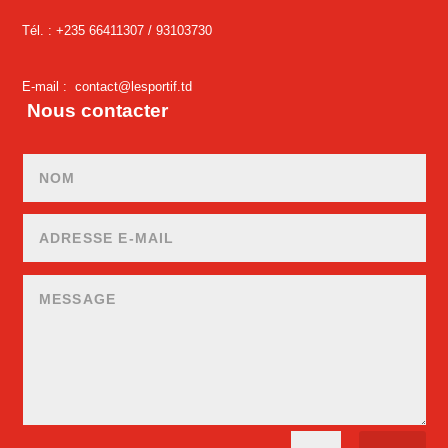
Tél. : +235 66411307 /
93103730
E-mail :
contact@lesportif.td
Nous contacter