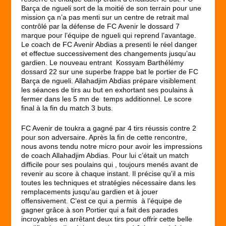
Barça de ngueli sort de la moitié de son terrain pour une
mission ça n’a pas menti sur un centre de retrait mal
contrôlé par la défense de FC Avenir le dossard 7
marque pour l’équipe de ngueli qui reprend l’avantage.
Le coach de FC Avenir Abdias a presenti le réel danger
et effectue successivement des changements jusqu’au
gardien. Le nouveau entrant Kossyam Barthélémy
dossard 22 sur une superbe frappe bat le portier de FC
Barça de ngueli. Allahadjim Abdias prépare visiblement
les séances de tirs au but en exhortant ses poulains à
fermer dans les 5 mn de temps additionnel. Le score
final à la fin du match 3 buts.
FC Avenir de toukra a gagné par 4 tirs réussis contre 2
pour son adversaire. Après la fin de cette rencontre,
nous avons tendu notre micro pour avoir les impressions
de coach Allahadjim Abdias. Pour lui c’était un match
difficile pour ses poulains qui , toujours menés avant de
revenir au score à chaque instant. Il précise qu’il a mis
toutes les techniques et stratégies nécessaire dans les
remplacements jusqu’au gardien et à jouer
offensivement. C’est ce qui a permis à l’équipe de
gagner grâce à son Portier qui a fait des parades
incroyables en arrêtant deux tirs pour offrir cette belle