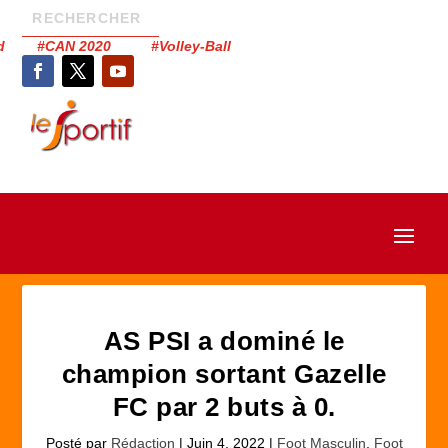
had #CAN 2020 #Volley-Ball
AS PSI a dominé le
champion sortant Gazelle
FC par 2 buts à 0.
Posté par
Rédaction
|
Juin 4, 2022
|
Foot Masculin
,
Foot