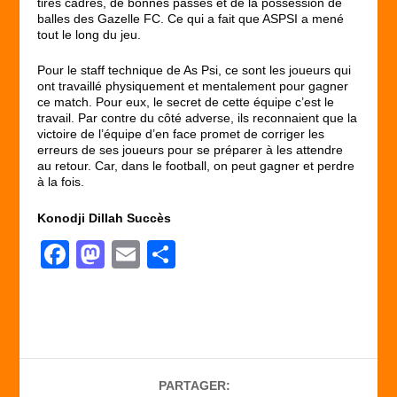
tires cadrés, de bonnes passes et de la possession de
balles des Gazelle FC. Ce qui a fait que ASPSI a mené
tout le long du jeu.
Pour le staff technique de As Psi, ce sont les joueurs qui
ont travaillé physiquement et mentalement pour gagner
ce match. Pour eux, le secret de cette équipe c’est le
travail. Par contre du côté adverse, ils reconnaient que la
victoire de l’équipe d’en face promet de corriger les
erreurs de ses joueurs pour se préparer à les attendre
au retour. Car, dans le football, on peut gagner et perdre
à la fois.
Konodji Dillah Succès
F
M
E
P
a
a
m
ar
c
st
ail
ta
e
o
g
b
d
er
PARTAGER:
o
o