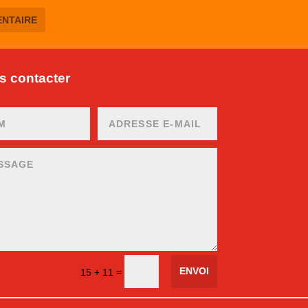
 contacter
ENVOI
=
15 + 11