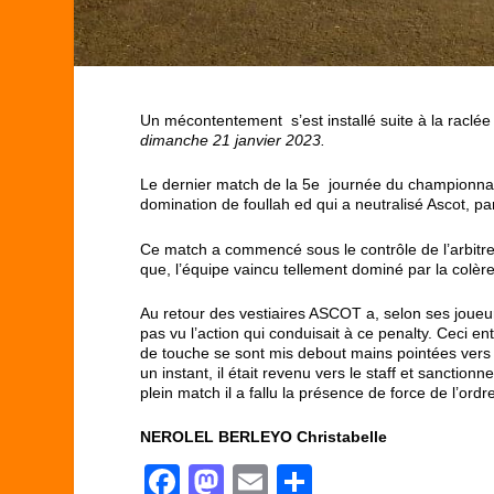
Un mécontentement s’est installé suite à la raclée
dimanche 21 janvier 2023.
Le dernier match de la 5e journée du championnat 
domination de foullah ed qui a neutralisé Ascot, pa
Ce match a commencé sous le contrôle de l’arbitr
que, l’équipe vaincu tellement dominé par la colèr
Au retour des vestiaires ASCOT a, selon ses joueurs
pas vu l’action qui conduisait à ce penalty. Ceci en
de touche se sont mis debout mains pointées vers 
un instant, il était revenu vers le staff et sancti
plein match il a fallu la présence de force de l’ord
NEROLEL BERLEYO Christabelle
F
M
E
P