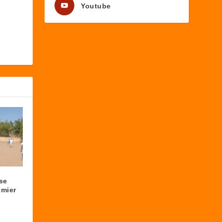
Youtube
se
emier