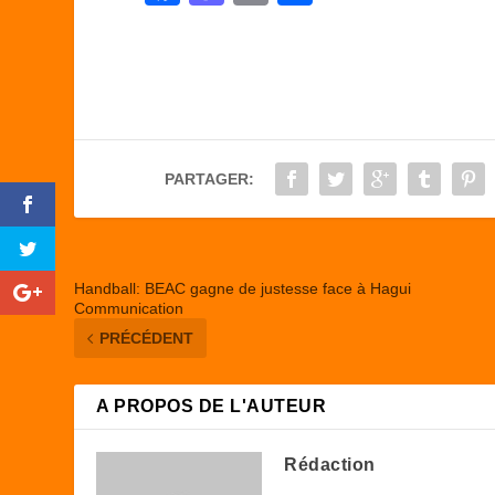
a
a
m
ar
c
st
ail
ta
e
o
g
b
d
er
o
o
PARTAGER:
o
n
k
Handball: BEAC gagne de justesse face à Hagui
Communication
PRÉCÉDENT
A PROPOS DE L'AUTEUR
Rédaction