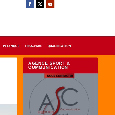
PETANQUE
TIR-A-L’ARC
QUALIFICATION
AGENCE SPORT &
COMMUNICATION