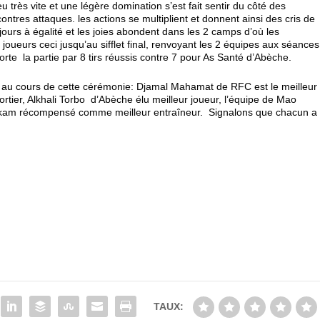
u très vite et une légère domination s’est fait sentir du côté des
res attaques. les actions se multiplient et donnent ainsi des cris de
ujours à égalité et les joies abondent dans les 2 camps d’où les
s joueurs ceci jusqu’au sifflet final, renvoyant les 2 équipes aux séances
porte la partie par 8 tirs réussis contre 7 pour As Santé d’Abèche.
s au cours de cette cérémonie: Djamal Mahamat de RFC est le meilleur
ortier, Alkhali Torbo d’Abèche élu meilleur joueur, l’équipe de Mao
 Toukam récompensé comme meilleur entraîneur. Signalons que chacun a
TAUX: