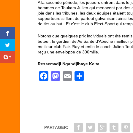
A la seconde période, les joueurs entrent dans le je
hommes de Toukam Julien qui menacent par des cont
joie dans les tribunes, les deux équipes étaient to
supporteurs sifflent de partout galvanisant ainsi le
de tirs au but. Et c’est le club Elect-Sport qui rem
Notons que quelques prix individuels ont été remi
buteur, le gardien de As Santé d’Abèche meilleur p
meilleur club Fair-Play et enfin le coach Julien
reçu une enveloppe de 300mille.
Ressemadji Ngandjibaye Keita
F
M
E
P
a
a
m
ar
c
st
ail
ta
e
o
g
b
d
er
o
o
PARTAGER: