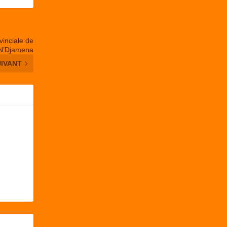
vinciale de
 N’Djamena
UIVANT