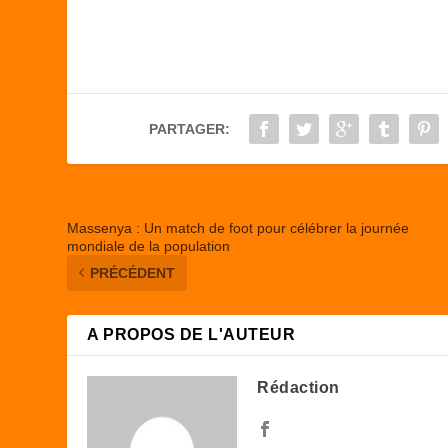
c
st
ail
ta
e
o
g
b
d
er
o
o
PARTAGER:
o
n
k
Massenya : Un match de foot pour célébrer la journée
mondiale de la population
PRÉCÉDENT
A PROPOS DE L'AUTEUR
Rédaction