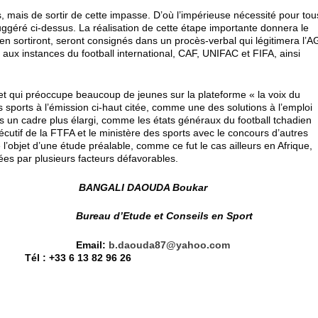
 mais de sortir de cette impasse. D’où l’impérieuse nécessité pour tou
uggéré ci-dessus. La réalisation de cette étape importante donnera le
 en sortiront, seront consignés dans un procès-verbal qui légitimera l’A
aux instances du football international, CAF, UNIFAC et FIFA, ainsi
ujet qui préoccupe beaucoup de jeunes sur la plateforme « la voix du
es sports à l’émission ci-haut citée, comme une des solutions à l’emploi
ans un cadre plus élargi, comme les états généraux du football tchadien
écutif de la FTFA et le ministère des sports avec le concours d’autres
 l’objet d’une étude préalable, comme ce fut le cas ailleurs en Afrique,
es par plusieurs facteurs défavorables.
OUDA Boukar
t Conseils en Sport
l:
b.daouda87@yahoo.com
Tél : +33 6 13 82 96 26