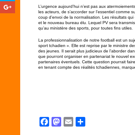
L’urgence aujourd’hui n’est pas aux atermoiements,
les acteurs, de s’accorder sur l’essentiel comme s
coup d’envoi de la normalisation. Les résultats qui
et le nouveau bureau élu. Lequel PV sera transmis 
qu’au ministère des sports, pour toutes fins utiles.
La professionnalisation de notre football est un s
sport tchadien ». Elle est reprise par le ministre d
des jeunes. Il serait plus judicieux de l’aborder d
que pourront organiser en partenariat le nouvel ex
partenaires éventuels. Cette question pourrait faire
en tenant compte des réalités tchadiennes, marqué
BANGALI DA
Bureau d’Etude e
Emai
F
M
E
P
a
a
m
ar