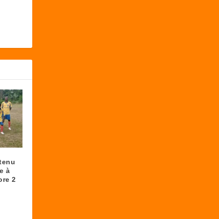
btenu
e à
ore 2