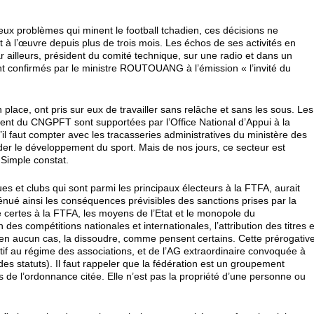
 problèmes qui minent le football tchadien, ces décisions ne
à l’œuvre depuis plus de trois mois. Les échos de ses activités en
r ailleurs, président du comité technique, sur une radio et dans un
ont confirmés par le ministre ROUTOUANG à l’émission « l’invité du
lace, ont pris sur eux de travailler sans relâche et sans les sous. Les
ment du CNGPFT sont supportées par l’Office National d’Appui à la
il faut compter avec les tracasseries administratives du ministère des
ider le développement du sport. Mais de nos jours, ce secteur est
 Simple constat.
gues et clubs qui sont parmi les principaux électeurs à la FTFA, aurait
ténué ainsi les conséquences prévisibles des sanctions prises par la
re certes à la FTFA, les moyens de l’Etat et le monopole du
des compétitions nationales et internationales, l’attribution des titres e
t en aucun cas, la dissoudre, comme pensent certains. Cette prérogativ
tif au régime des associations, et de l’AG extraordinaire convoquée à
des statuts). Il faut rappeler que la fédération est un groupement
es de l’ordonnance citée. Elle n’est pas la propriété d’une personne ou