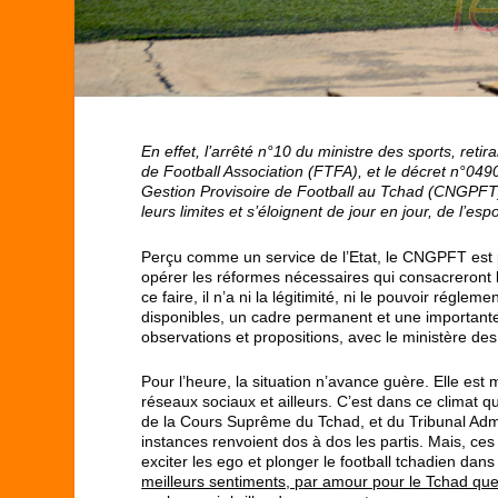
En effet, l’arrêté n°10 du ministre des sports, ret
de Football Association (FTFA), et le décret n°04
Gestion Provisoire de Football au Tchad (CNGPFT),
leurs limites et s’éloignent de jour en jour, de l’es
Perçu comme un service de l’Etat, le CNGPFT est pl
opérer les réformes nécessaires qui consacreront la
ce faire, il n’a ni la légitimité, ni le pouvoir régl
disponibles, un cadre permanent et une importante lo
observations et propositions, avec le ministère des 
Pour l’heure, la situation n’avance guère. Elle est
réseaux sociaux et ailleurs. C’est dans ce climat 
de la Cours Suprême du Tchad, et du Tribunal Admi
instances renvoient dos à dos les partis. Mais, 
exciter les ego et plonger le football tchadien dan
meilleurs sentiments, par amour pour le Tchad que