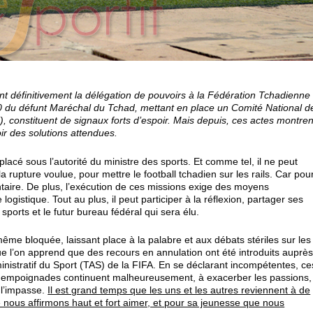
irant définitivement la délégation de pouvoirs à la Fédération Tchadienne
90 du défunt Maréchal du Tchad, mettant en place un Comité National d
 constituent de signaux forts d’espoir. Mais depuis, ces actes montren
poir des solutions attendues.
acé sous l’autorité du ministre des sports. Et comme tel, il ne peut
 rupture voulue, pour mettre le football tchadien sur les rails. Car pou
ementaire. De plus, l’exécution de ces missions exige des moyens
gistique. Tout au plus, il peut participer à la réflexion, partager ses
sports et le futur bureau fédéral qui sera élu.
 même bloquée, laissant place à la palabre et aux débats stériles sur les
que l’on apprend que des recours en annulation ont été introduits auprè
nistratif du Sport (TAS) de la FIFA. En se déclarant incompétentes, ce
ces empoignades continuent malheureusement, à exacerber les passions,
s l’impasse.
Il est grand temps que les uns et les autres reviennent à de
 nous affirmons haut et fort aimer, et pour sa jeunesse que nous