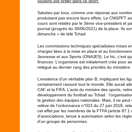
voulons voir briller dans ce sport.
Saluées par tous, comme une réponse aux nombreux
produisent pas encore leurs effets. Le CNGPFT est 
cours sont relatés par le 3
ème
vice-président et pa
journal (progrès du 30/06/2021) de la place. Ils s
dimanche » de télé Tchad.
Les commissions techniques spécialisées mises en p
charges liées à la mise en place et au fonctionne
Jeunesse et aux Sports (ONAJES). Le hic, c’est qu’
finances. L’organisme est initialement crée pour a
relégué au dernier rang des priorités du ministère.
L’existence d’un véritable plan B, impliquant les li
certainement rassuré tout le monde. Elle aurait at
CAF et la FIFA. L’acte du ministre des sports, reti
développement du football au Tchad : l’organisation 
la gestion des équipes nationales. Mais, il ne peu
relève de l’ordonnance n°023 du 27 juin 2018, rela
cet effet par les membres de la FTFA (article 87.1 
d’associations, tenue à autorisation selon les règl
d’un groupe de personnes.