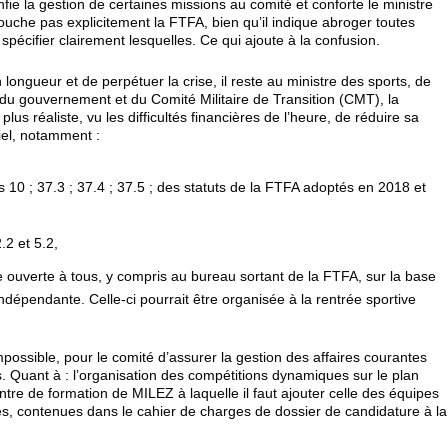
nfie la gestion de certaines missions au comité et conforte le ministre
 touche pas explicitement la FTFA, bien qu’il indique abroger toutes
 spécifier clairement lesquelles. Ce qui ajoute à la confusion.
 longueur et de perpétuer la crise, il reste au ministre des sports, de
 du gouvernement et du Comité Militaire de Transition (CMT), la
plus réaliste, vu les difficultés financières de l’heure, de réduire sa
iel, notamment :
es 10 ; 37.3 ; 37.4 ; 37.5 ; des statuts de la FTFA adoptés en 2018 et
.2 et 5.2,
e ouverte à tous, y compris au bureau sortant de la FTFA, sur la base
dépendante. Celle-ci pourrait être organisée à la rentrée sportive
e impossible, pour le comité d’assurer la gestion des affaires courantes
ts. Quant à : l’organisation des compétitions dynamiques sur le plan
centre de formation de MILEZ à laquelle il faut ajouter celle des équipes
es, contenues dans le cahier de charges de dossier de candidature à la