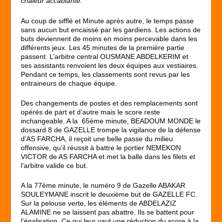
chaleur accablante.
Au coup de sifflé et Minute après autre, le temps passe
sans aucun but encaissé par les gardiens. Les actions de
buts deviennent de moins en moins percevable dans les
différents jeux. Les 45 minutes de la première partie
passent. L’arbitre central OUSMANE ABDELKERIM et
ses assistants renvoient les deux équipes aux vestiaires.
Pendant ce temps, les classements sont revus par les
entraineurs de chaque équipe.
Des changements de postes et des remplacements sont
opérés de part et d’autre mais le score reste
inchangeable. A la 65
ème
minute, BEADOUM MONDE le
dossard 8 de GAZELLE trompe la vigilance de la défense
d’AS FARCHA, il reçoit une belle passe du milieu
offensive, qu’il réussit à battre le portier NEMEKON
VICTOR de AS FARCHA et met la balle dans les filets et
l’arbitre valide ce but.
A la 77
ème
minute, le numéro 9 de Gazelle ABAKAR
SOULEYMANE inscrit le deuxième but de GAZELLE FC.
Sur la pelouse verte, les éléments de ABDELAZIZ
ALAMINE ne se laissent pas abattre. Ils se battent pour
l’égalisation. Ce qui leur vaut une réduction du score à la