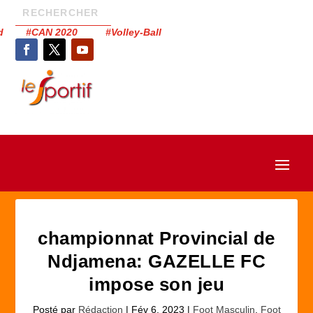
had #CAN 2020 #Volley-Ball
championnat Provincial de
Ndjamena: GAZELLE FC
impose son jeu
Posté par
Rédaction
|
Fév 6, 2023
|
Foot Masculin
,
Foot