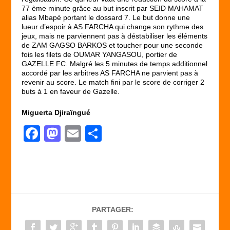
77
ème
minute grâce au but inscrit par SEID MAHAMAT
alias Mbapé portant le dossard 7. Le but donne une
lueur d’espoir à AS FARCHA qui change son rythme des
jeux, mais ne parviennent pas à déstabiliser les éléments
de ZAM GAGSO BARKOS et toucher pour une seconde
fois les filets de OUMAR YANGASOU, portier de
GAZELLE FC. Malgré les 5 minutes de temps additionnel
accordé par les arbitres AS FARCHA ne parvient pas à
revenir au score. Le match fini par le score de corriger 2
buts à 1 en faveur de Gazelle.
Miguerta Djiraïngué
F
M
E
P
a
a
m
ar
c
st
ail
ta
e
o
g
b
d
er
PARTAGER:
o
o