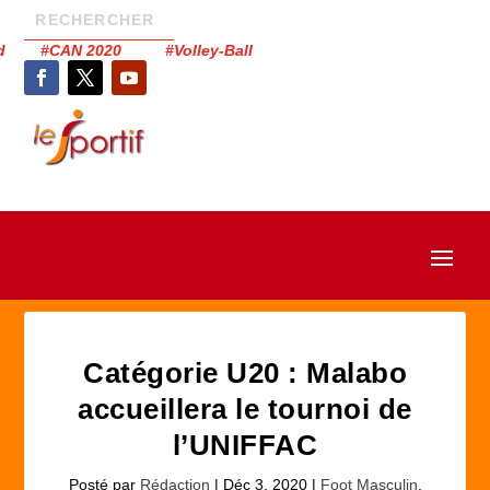
had #CAN 2020 #Volley-Ball
Catégorie U20 : Malabo
accueillera le tournoi de
l’UNIFFAC
Posté par
Rédaction
|
Déc 3, 2020
|
Foot Masculin
,