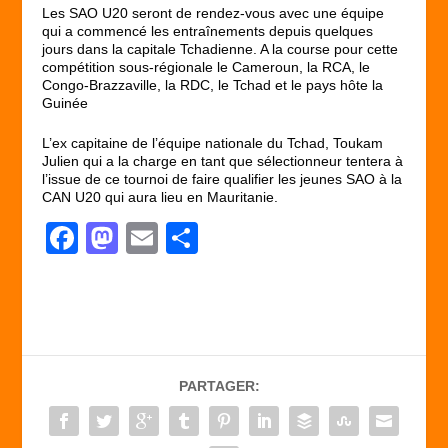
Les SAO U20 seront de rendez-vous avec une équipe
qui a commencé les entraînements depuis quelques
jours dans la capitale Tchadienne. A la course pour cette
compétition sous-régionale le Cameroun, la RCA, le
Congo-Brazzaville, la RDC, le Tchad et le pays hôte la
Guinée
L’ex capitaine de l’équipe nationale du Tchad, Toukam
Julien qui a la charge en tant que sélectionneur tentera à
l’issue de ce tournoi de faire qualifier les jeunes SAO à la
CAN U20 qui aura lieu en Mauritanie.
F
M
E
P
a
a
m
ar
c
st
ail
ta
e
o
g
b
d
er
PARTAGER:
o
o
o
n