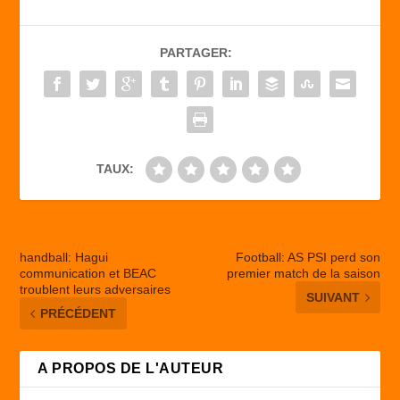
e
o
g
b
d
er
PARTAGER:
o
o
o
n
k
TAUX:
handball: Hagui
Football: AS PSI perd son
communication et BEAC
premier match de la saison
troublent leurs adversaires
SUIVANT
PRÉCÉDENT
A PROPOS DE L'AUTEUR