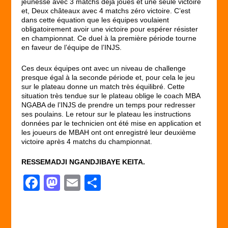
jeunesse avec 3 matchs déjà joués et une seule victoire
et, Deux châteaux avec 4 matchs zéro victoire. C’est
dans cette équation que les équipes voulaient
obligatoirement avoir une victoire pour espérer résister
en championnat. Ce duel à la première période tourne
en faveur de l’équipe de l’INJS.
Ces deux équipes ont avec un niveau de challenge
presque égal à la seconde période et, pour cela le jeu
sur le plateau donne un match très équilibré. Cette
situation très tendue sur le plateau oblige le coach MBA
NGABA de l’INJS de prendre un temps pour redresser
ses poulains. Le retour sur le plateau les instructions
données par le technicien ont été mise en application et
les joueurs de MBAH ont ont enregistré leur deuxième
victoire après 4 matchs du championnat.
RESSEMADJI NGANDJIBAYE KEITA.
F
M
E
P
a
a
m
ar
c
st
ail
ta