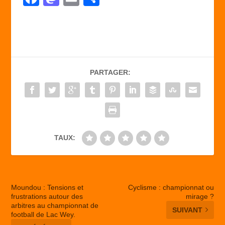
a
a
m
ar
c
st
ail
ta
e
o
g
b
d
er
PARTAGER:
o
o
o
n
k
TAUX:
Moundou : Tensions et
Cyclisme : championnat ou
frustrations autour des
mirage ?
arbitres au championnat de
SUIVANT
football de Lac Wey.