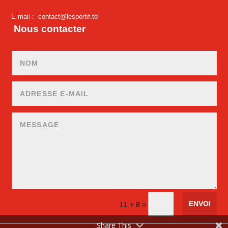
E-mail :
contact@lesportif.td
Nous contacter
ENVOI
=
11 + 8
Share This