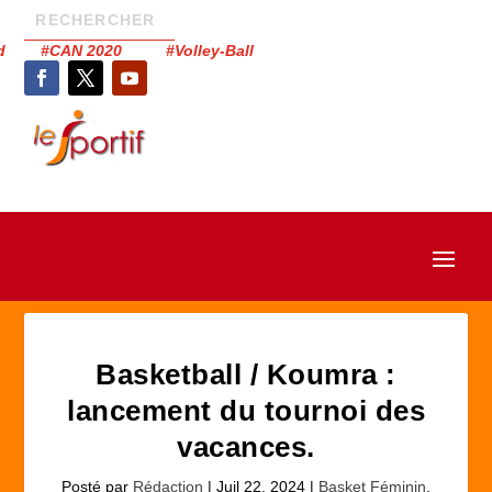
had #CAN 2020 #Volley-Ball
Basketball / Koumra :
lancement du tournoi des
vacances.
Posté par
Rédaction
|
Juil 22, 2024
|
Basket Féminin
,