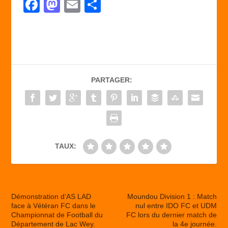
F
M
E
P
a
a
m
ar
c
st
ail
ta
e
o
g
b
d
er
PARTAGER:
o
o
o
n
k
TAUX:
Démonstration d’AS LAD
Moundou Division 1 : Match
face à Vétéran FC dans le
nul entre IDO FC et UDM
Championnat de Football du
FC lors du dernier match de
Département de Lac Wey.
la 4e journée.