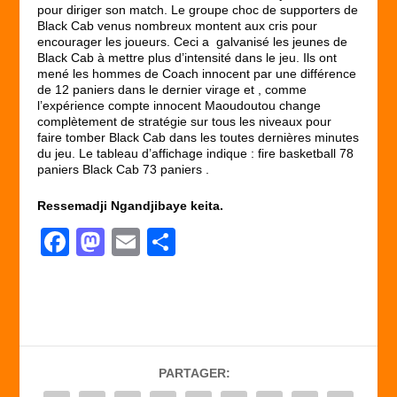
pour diriger son match. Le groupe choc de supporters de
Black Cab venus nombreux montent aux cris pour
encourager les joueurs. Ceci a galvanisé les jeunes de
Black Cab à mettre plus d’intensité dans le jeu. Ils ont
mené les hommes de Coach innocent par une différence
de 12 paniers dans le dernier virage et , comme
l’expérience compte innocent Maoudoutou change
complètement de stratégie sur tous les niveaux pour
faire tomber Black Cab dans les toutes dernières minutes
du jeu. Le tableau d’affichage indique : fire basketball 78
paniers Black Cab 73 paniers .
Ressemadji Ngandjibaye keita.
F
M
E
P
a
a
m
ar
c
st
ail
ta
e
o
g
b
d
er
PARTAGER:
o
o