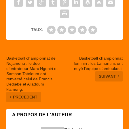
o
n
k
TAUX:
Basketball championnat de
Basketball championnat
Ndjamena : le duo
féminin : les Lamantins ont
d’entraîneur Marc Ngoniri et
noyé l’équipe d’amtoukoui.
Samson Tatoloum ont
SUIVANT
renversé celui de Francis
Dedjebe et Alladoum
klamong.
PRÉCÉDENT
A PROPOS DE L'AUTEUR