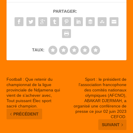
b
d
er
PARTAGER:
o
o
o
n
k
TAUX:
Football : Que retenir du
Sport : le président de
championnat de la ligue
l’association francophone
provinciale de Ndjamena qui
des comités nationaux
vient de s’achever avec,
olympiques (AFCNO),
Tout puissant Élec sport
ABAKAR DJERMAH, a
sacré champion.
organisé une conférence de
presse ce jour 02 juin 2023
PRÉCÉDENT
CEFOD.
SUIVANT