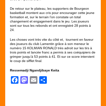
De retour sur le plateau, les supporters de Bourgeon
basketball montent aux cris pour encourager cette jeune
formation et, sur le terrain l’on constate un total
changement et engagement dans le jeu. Les joueurs
sont sur tous les rebonds et ont enregistré 28 points à
24.
Les choses vont très vite du côté et, tournent en faveur
des joueurs du club Lamentin grâce à son meneur le
numéro 15 KOLMIAN RONALD très adroit sur les tirs à
trois points et lancée franc a permis à ses coéquipiers de
grimper jusqu’à 53 points à 41. Et sur ce score intervient
le coup de sifflet final.
Ressemadji Ngandjibaye Keita
F
M
E
P
a
a
m
ar
c
st
ail
ta
e
o
g