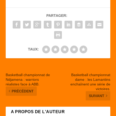
e
o
g
b
d
er
PARTAGER:
o
o
o
n
k
TAUX:
Basketball championnat de
Basketball championnat
Ndjamena : warriors
dame : les Lamantins
réalistes face à ABB.
enchaînent une série de
victoires.
PRÉCÉDENT
SUIVANT
A PROPOS DE L'AUTEUR