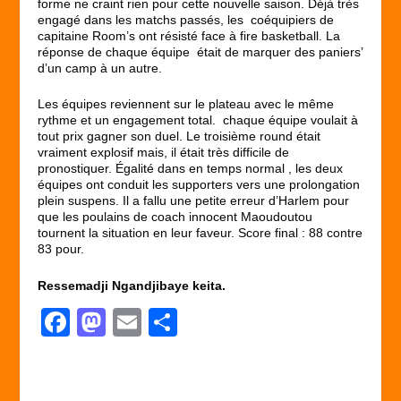
forme ne craint rien pour cette nouvelle saison. Déjà très
engagé dans les matchs passés, les coéquipiers de
capitaine Room’s ont résisté face à fire basketball. La
réponse de chaque équipe était de marquer des paniers’
d’un camp à un autre.
Les équipes reviennent sur le plateau avec le même
rythme et un engagement total. chaque équipe voulait à
tout prix gagner son duel. Le troisième round était
vraiment explosif mais, il était très difficile de
pronostiquer. Égalité dans en temps normal , les deux
équipes ont conduit les supporters vers une prolongation
plein suspens. Il a fallu une petite erreur d’Harlem pour
que les poulains de coach innocent Maoudoutou
tournent la situation en leur faveur. Score final : 88 contre
83 pour.
Ressemadji Ngandjibaye keita.
F
M
E
P
a
a
m
ar
c
st
ail
ta