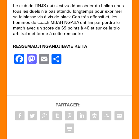
Le club de l’INJS qui s’est vu déposséder du ballon dans
tous les duels n’a pas attendu longtemps pour exprimer
sa faiblesse vis à vis de black Cap très offensif et, les
hommes de coach MBAH NGABA ont fini par perdre le
match avec un score de 69 points à 46 et sur ce le trio
arbitral met terme à cette rencontre.
RESSEMADJI NGANDJIBAYE KEITA
F
M
E
P
a
a
m
ar
c
st
ail
ta
e
o
g
b
d
er
PARTAGER:
o
o
o
n
k