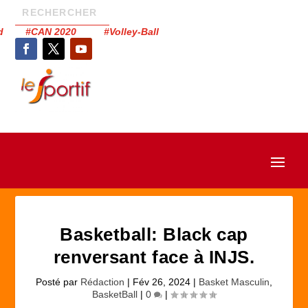
had #CAN 2020 #Volley-Ball
Basketball: Black cap
renversant face à INJS.
Posté par
Rédaction
|
Fév 26, 2024
|
Basket Masculin
,
BasketBall
|
0
|